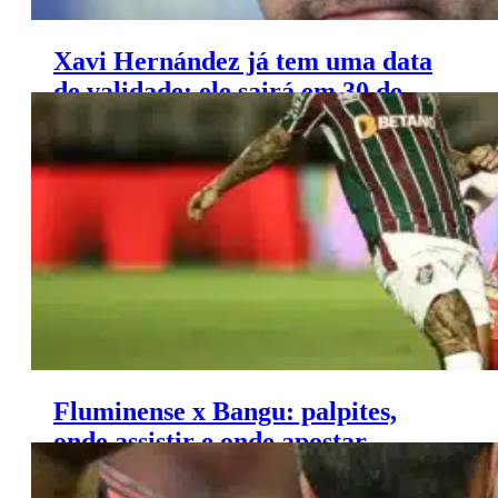
Xavi Hernández já tem uma data
de validade: ele sairá em 30 de
junho
Fluminense x Bangu: palpites,
onde assistir e onde apostar –
Campeonato Carioca (01/02)