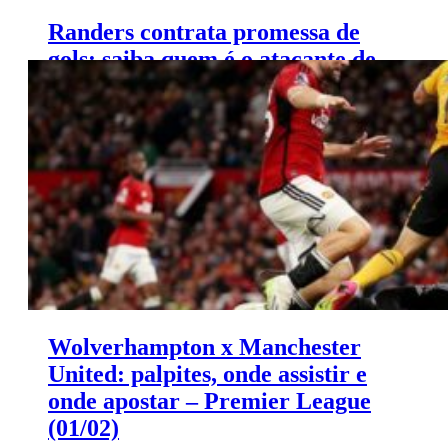
Randers contrata promessa de
gols: saiba quem é o atacante de
21 anos
Wolverhampton x Manchester
United: palpites, onde assistir e
onde apostar – Premier League
(01/02)