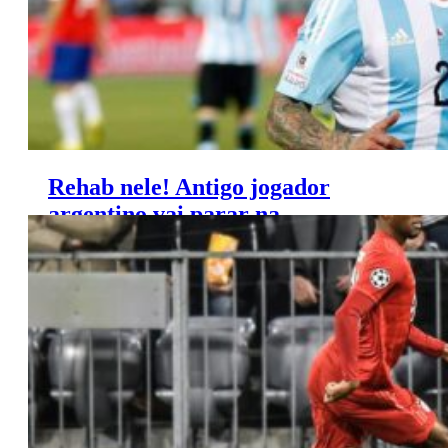
Rehab nele! Antigo jogador
argentino vai parar na
enfermaria psiquiátrica