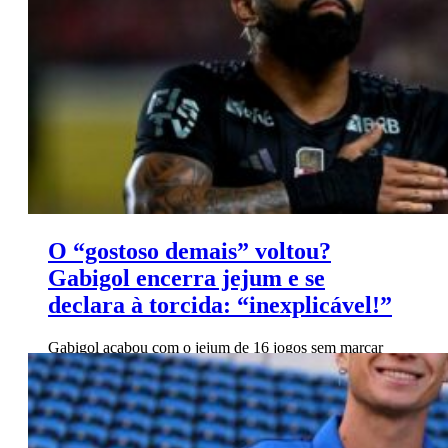
O “gostoso demais” voltou?
Gabigol encerra jejum e se
declara à torcida: “inexplicável!”
Gabigol acabou com o jejum de 16 jogos sem marcar
no Flamengo, declarando amor à torcida. Rolou até
homenagem à Joelma, cantora paraense.