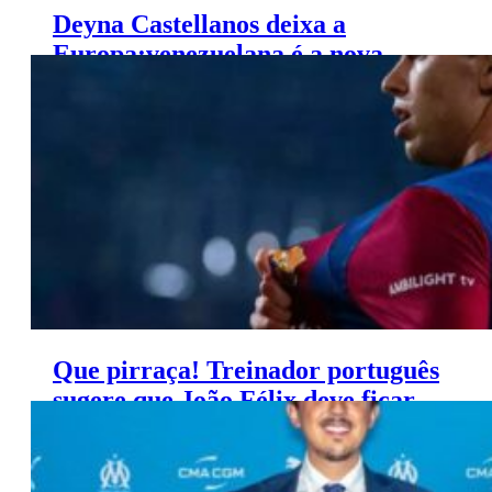
Deyna Castellanos deixa a
Europa:venezuelana é a nova
jogadora do Bay FC.
Que pirraça! Treinador português
sugere que João Félix deve ficar
no Barça