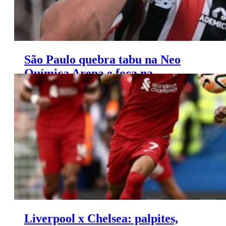
São Paulo quebra tabu na Neo
Química Arena e foca na
Supercopa contra o Palmeiras
Liverpool x Chelsea: palpites,