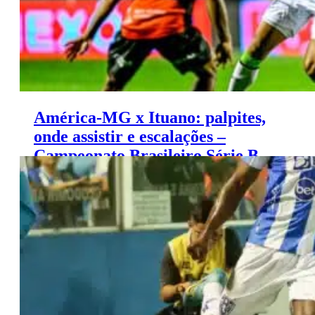
América-MG x Ituano: palpites,
onde assistir e escalações –
Campeonato Brasileiro Série B
(12/11)