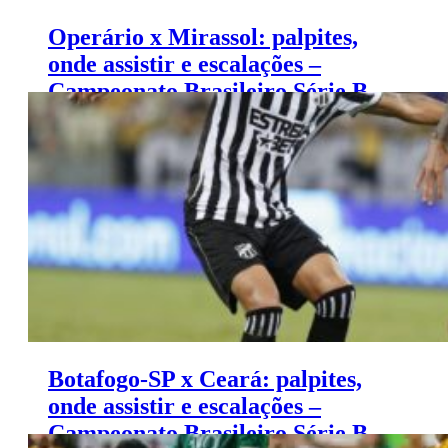
Operário x Mirassol: palpites,
onde assistir e escalações –
Campeonato Brasileiro Série B
(15/11)
Botafogo-SP x Ceará: palpites,
onde assistir e escalações –
Campeonato Brasileiro Série B