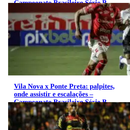
Campeonato Brasileiro Série B
(11/11)
Vila Nova x Ponte Preta: palpites,
onde assistir e escalações –
Campeonato Brasileiro Série B
(11/11)