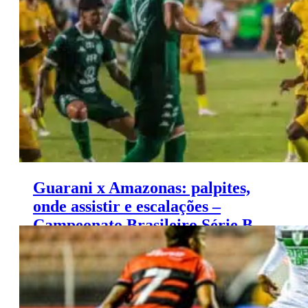
(12/11)
Guarani x Amazonas: palpites,
onde assistir e escalações –
Campeonato Brasileiro Série B
(12/11)