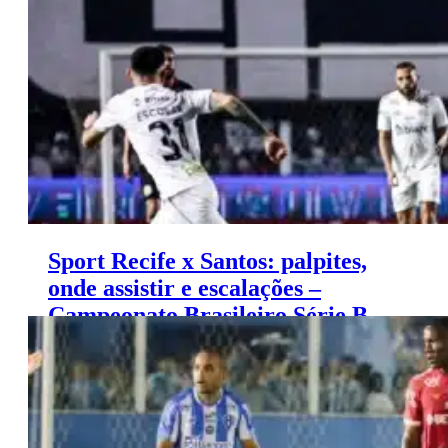
(24/11)
Sport Recife x Santos: palpites,
onde assistir e escalações –
Campeonato Brasileiro Série B
(24/11)