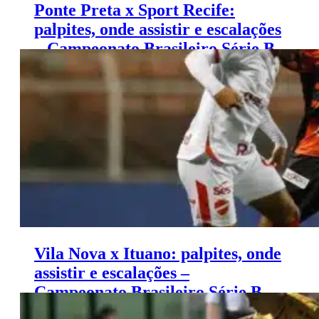
Ponte Preta x Sport Recife:
palpites, onde assistir e escalações
– Campeonato Brasileiro Série B
(16/11)
Vila Nova x Ituano: palpites, onde
assistir e escalações –
Campeonato Brasileiro Série B
(16/11)