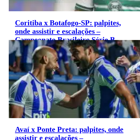
Coritiba x Botafogo-SP: palpites,
onde assistir e escalações –
Campeonato Brasileiro Série B
(22/11)
Avaí x Ponte Preta: palpites, onde
assistir e escalações –