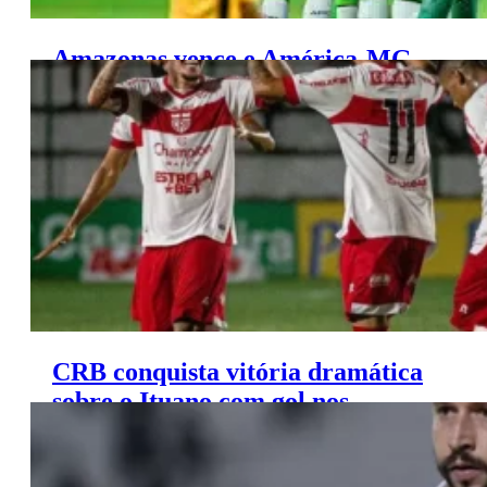
Amazonas vence e América-MG
se complica na Série B
CRB conquista vitória dramática
sobre o Ituano com gol nos
acréscimos