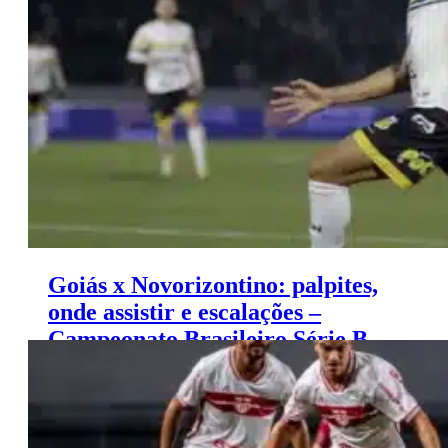
(24/11)
Goiás x Novorizontino: palpites,
onde assistir e escalações –
Campeonato Brasileiro Série B
(24/11)