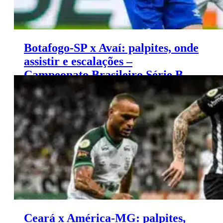
Botafogo-SP x Avaí: palpites, onde
assistir e escalações –
Campeonato Brasileiro Série B
(18/11)
Ceará x América-MG: palpites,