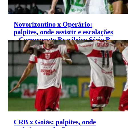
Novorizontino x Operário:
palpites, onde assistir e escalações
– Campeonato Brasileiro Série B
(09/11)
CRB x Goiás: palpites, onde