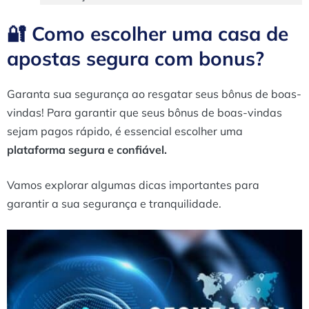
🔐 Como escolher uma casa de
apostas segura com bonus?
Garanta sua segurança ao resgatar seus bônus de boas-
vindas! Para garantir que seus bônus de boas-vindas
sejam pagos rápido, é essencial escolher uma
plataforma segura e confiável.
Vamos explorar algumas dicas importantes para
garantir a sua segurança e tranquilidade.