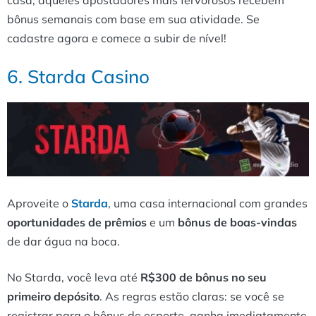
bônus semanais com base em sua atividade. Se
cadastre agora e comece a subir de nível!
6. Starda Casino
Aproveite o
Starda
, uma casa internacional com grandes
oportunidades de prêmios
e um
bônus de boas-vindas
de dar água na boca.
No Starda, você leva até
R$300 de bônus no seu
primeiro depósito
. As regras estão claras: se você se
registrar para o bônus de esporte, ganha imediatamente