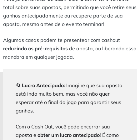
total sobre suas apostas, permitindo que você retire seus
ganhos antecipadamente ou recupere parte de sua
aposta, mesmo antes de o evento terminar!
Algumas casas podem te presentear com cashout
reduzindo os pré-requisitos
de aposta, ou liberando essa
manobra em qualquer jogada.
🔄
Lucro Antecipado:
Imagine que sua aposta
está indo muito bem, mas você não quer
esperar até o final do jogo para garantir seus
ganhos.
Com o Cash Out, você pode encerrar sua
aposta e
obter um lucro antecipado
! É como