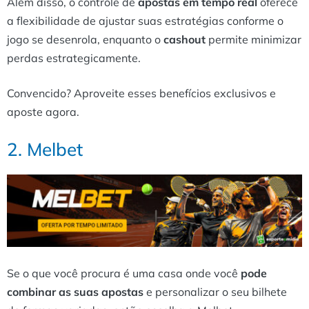
Além disso, o controle de
apostas em tempo real
oferece
a flexibilidade de ajustar suas estratégias conforme o
jogo se desenrola, enquanto o
cashout
permite minimizar
perdas estrategicamente.
Convencido? Aproveite esses benefícios exclusivos e
aposte agora.
2. Melbet
Se o que você procura é uma casa onde você
pode
combinar as suas apostas
e personalizar o seu bilhete