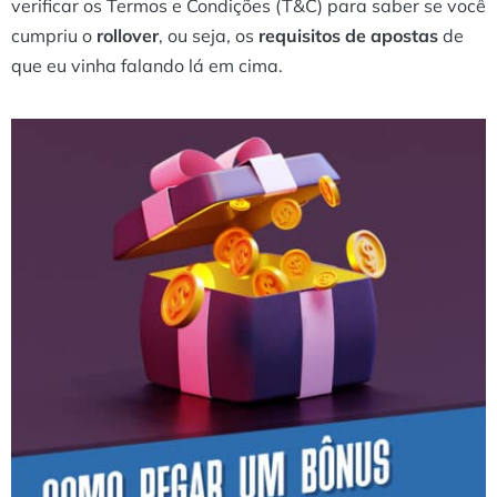
verificar os Termos e Condições (T&C) para saber se você
cumpriu o
rollover
, ou seja, os
requisitos de apostas
de
que eu vinha falando lá em cima.