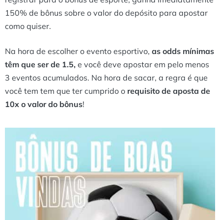
150% de bônus sobre o valor do depósito para apostar
como quiser.
Na hora de escolher o evento esportivo,
as odds mínimas
têm que ser de 1.5,
e você deve apostar em pelo menos
3 eventos acumulados. Na hora de sacar, a regra é que
você tem tem que ter cumprido o
requisito de aposta de
10x o valor do bônus
!