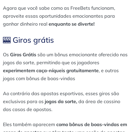
Agora que você sabe como as FreeBets funcionam,
aproveite essas oportunidades emocionantes para
ganhar dinheiro real
enquanto se diverte!
🎰 Giros grátis
Os
Giros Grátis
são um bônus emocionante oferecido nos
jogos da sorte, permitindo que os jogadores
experimentem caça-níqueis gratuitamente
, e outros
jogos com bônus de boas-vindas
Ao contrário das apostas esportivas, esses giros são
exclusivos para os
jogos da sorte,
da área de cassino
das casas de apostas.
Eles também aparecem
como bônus de boas-vindas em