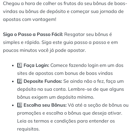
Chegou a hora de colher os frutos do seu bônus de boas-
vindas ou bônus de depósito e começar sua jornada de
apostas com vantagem!
Siga o Passo a Passo Fácil:
Resgatar seu bônus é
simples e rápido. Siga este guia passo a passo e em
poucos minutos você já pode apostar.
1️⃣
Faça Login:
Comece fazendo login em um dos
sites de apostas com bonus de boas vindas
2️⃣
Deposite Fundos:
Se ainda não o fez, faça um
depósito na sua conta. Lembre-se de que alguns
bônus exigem um depósito mínimo.
3️⃣
Escolha seu Bônus:
Vá até a seção de bônus ou
promoções e escolha o bônus que deseja ativar.
Leia os termos e condições para entender os
requisitos.