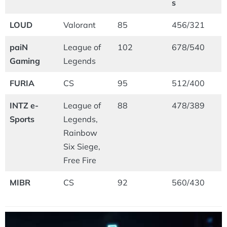
s
LOUD
Valorant
85
456/321
paiN
League of
102
678/540
Gaming
Legends
FURIA
CS
95
512/400
INTZ e-
League of
88
478/389
Sports
Legends,
Rainbow
Six Siege,
Free Fire
MIBR
CS
92
560/430