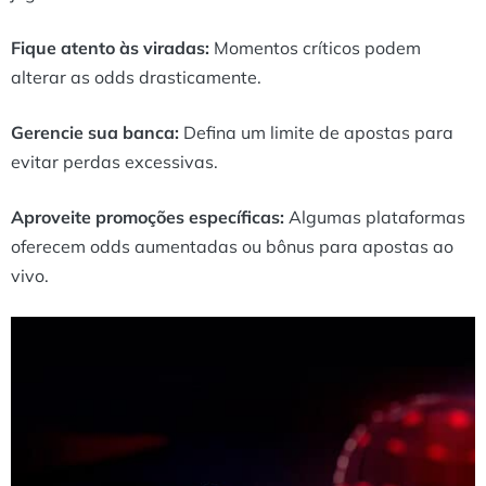
Fique atento às viradas:
Momentos críticos podem
alterar as odds drasticamente.
Gerencie sua banca:
Defina um limite de apostas para
evitar perdas excessivas.
Aproveite promoções específicas:
Algumas plataformas
oferecem odds aumentadas ou bônus para apostas ao
vivo.