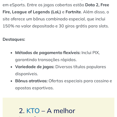
em eSports. Entre os jogos cobertos estão
Dota 2, Free
Fire, League of Legends (LoL)
e
Fortnite
. Além disso, o
site oferece um bônus combinado especial, que inclui
150% no valor depositado e 30 giros grátis para slots.
Destaques:
Métodos de pagamento flexíveis:
Inclui PIX,
garantindo transações rápidas.
Variedade de jogos:
Diversos títulos populares
disponíveis.
Bônus atrativos:
Ofertas especiais para cassino e
apostas esportivas.
2.
KTO
– A melhor