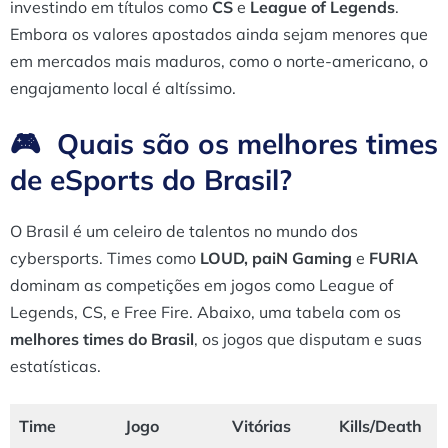
investindo em títulos como
CS
e
League of Legends
.
Embora os valores apostados ainda sejam menores que
em mercados mais maduros, como o norte-americano, o
engajamento local é altíssimo.
🎮 Quais são os melhores times
de eSports do Brasil?
O Brasil é um celeiro de talentos no mundo dos
cybersports. Times como
LOUD, paiN Gaming
e
FURIA
dominam as competições em jogos como League of
Legends, CS, e Free Fire. Abaixo, uma tabela com os
melhores times do Brasil
, os jogos que disputam e suas
estatísticas.
Time
Jogo
Vitórias
Kills/Death