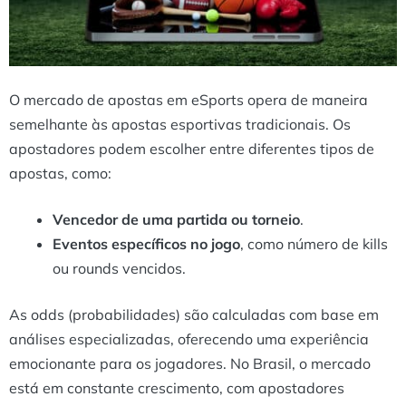
O mercado de apostas em eSports opera de maneira
semelhante às apostas esportivas tradicionais. Os
apostadores podem escolher entre diferentes tipos de
apostas, como:
Vencedor de uma partida ou torneio
.
Eventos específicos no jogo
, como número de kills
ou rounds vencidos.
As odds (probabilidades) são calculadas com base em
análises especializadas, oferecendo uma experiência
emocionante para os jogadores. No Brasil, o mercado
está em constante crescimento, com apostadores