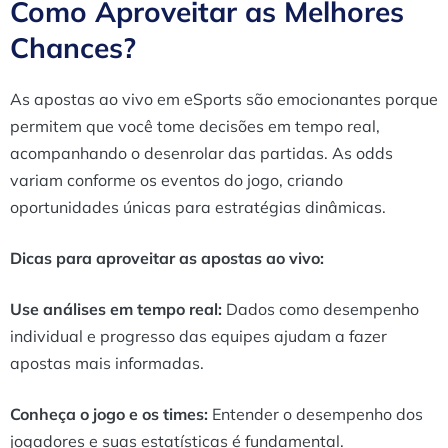
Como Aproveitar as Melhores
Chances?
As apostas ao vivo em eSports são emocionantes porque
permitem que você tome decisões em tempo real,
acompanhando o desenrolar das partidas. As odds
variam conforme os eventos do jogo, criando
oportunidades únicas para estratégias dinâmicas.
Dicas para aproveitar as apostas ao vivo:
Use análises em tempo real:
Dados como desempenho
individual e progresso das equipes ajudam a fazer
apostas mais informadas.
Conheça o jogo e os times:
Entender o desempenho dos
jogadores e suas estatísticas é fundamental.