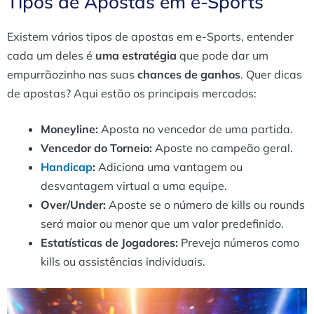
Tipos de Apostas em e-Sports
Existem vários tipos de apostas em e-Sports, entender
cada um deles é
uma estratégia
que pode dar um
empurrãozinho nas suas
chances de ganhos
. Quer dicas
de apostas? Aqui estão os principais mercados:
Moneyline:
Aposta no vencedor de uma partida.
Vencedor do Torneio:
Aposte no campeão geral.
Handicap
:
Adiciona uma vantagem ou
desvantagem virtual a uma equipe.
Over/Under:
Aposte se o número de kills ou rounds
será maior ou menor que um valor predefinido.
Estatísticas de Jogadores:
Preveja números como
kills ou assistências individuais.