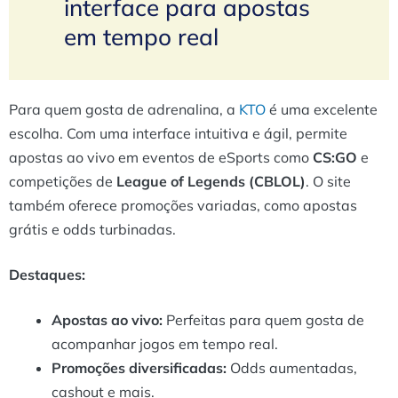
interface para apostas
em tempo real
Para quem gosta de adrenalina, a
KTO
é uma excelente
escolha. Com uma interface intuitiva e ágil, permite
apostas ao vivo em eventos de eSports como
CS:GO
e
competições de
League of Legends (CBLOL)
. O site
também oferece promoções variadas, como apostas
grátis e odds turbinadas.
Destaques:
Apostas ao vivo:
Perfeitas para quem gosta de
acompanhar jogos em tempo real.
Promoções diversificadas:
Odds aumentadas,
cashout e mais.