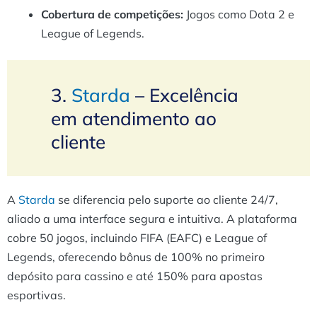
Cobertura de competições:
Jogos como Dota 2 e
League of Legends.
3.
Starda
– Excelência
em atendimento ao
cliente
A
Starda
se diferencia pelo suporte ao cliente 24/7,
aliado a uma interface segura e intuitiva. A plataforma
cobre 50 jogos, incluindo FIFA (EAFC) e League of
Legends, oferecendo bônus de 100% no primeiro
depósito para cassino e até 150% para apostas
esportivas.