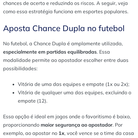
chances de acerto e reduzindo os riscos. A seguir, veja
como essa estratégia funciona em esportes populares.
Aposta Chance Dupla no futebol
No futebol, a Chance Dupla é amplamente utilizada,
especialmente em partidas equilibradas
. Essa
modalidade permite ao apostador escolher entre duas
possibilidades:
Vitória de uma das equipes e empate (1x ou 2x);
Vitória de qualquer uma das equipes, excluindo o
empate (12).
Essa opção é ideal em jogos onde o favoritismo é baixo,
proporcionando
maior segurança ao apostador
. Por
exemplo, ao apostar no
1x
, você vence se o time da casa