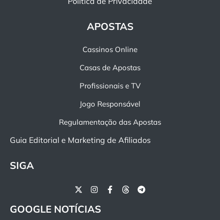
Política de Privacidade
APOSTAS
Cassinos Online
Casas de Apostas
Profissionais e TV
Jogo Responsável
Regulamentação das Apostas
Guia Editorial e Marketing de Afiliados
SIGA
GOOGLE NOTÍCIAS