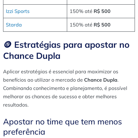
Izzi Sports
150% até
R$ 500
Starda
150% até
R$ 500
🪙 Estratégias para apostar no
Chance Dupla
Aplicar estratégias é essencial para maximizar os
benefícios ao utilizar o mercado de
Chance Dupla
.
Combinando conhecimento e planejamento, é possível
melhorar as chances de sucesso e obter melhores
resultados.
Apostar no time que tem menos
preferência