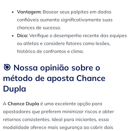
Vantagem:
Basear seus palpites em dados
confiáveis aumenta significativamente suas
chances de sucesso.
Dica:
Verifique o desempenho recente das equipes
ou atletas e considere fatores como lesões,
histórico de confrontos e clima.
🎯 Nossa opinião sobre o
método de aposta Chance
Dupla
A
Chance Dupla
é uma excelente opção para
apostadores que preferem minimizar riscos e obter
retornos consistentes. Ideal para iniciantes, essa
modalidade oferece mais segurança ao cobrir dois