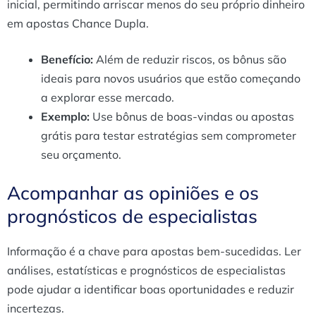
inicial, permitindo arriscar menos do seu próprio dinheiro
em apostas Chance Dupla.
Benefício:
Além de reduzir riscos, os bônus são
ideais para novos usuários que estão começando
a explorar esse mercado.
Exemplo:
Use bônus de boas-vindas ou apostas
grátis para testar estratégias sem comprometer
seu orçamento.
Acompanhar as opiniões e os
prognósticos de especialistas
Informação é a chave para apostas bem-sucedidas. Ler
análises, estatísticas e prognósticos de especialistas
pode ajudar a identificar boas oportunidades e reduzir
incertezas.