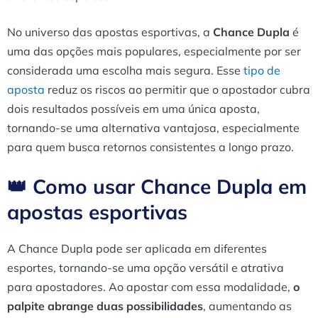
No universo das apostas esportivas, a
Chance Dupla
é
uma das opções mais populares, especialmente por ser
considerada uma escolha mais segura. Esse
tipo de
aposta
reduz os riscos ao permitir que o apostador cubra
dois resultados possíveis em uma única aposta,
tornando-se uma alternativa vantajosa, especialmente
para quem busca retornos consistentes a longo prazo.
👑 Como usar Chance Dupla em
apostas esportivas
A Chance Dupla pode ser aplicada em diferentes
esportes, tornando-se uma opção versátil e atrativa
para apostadores. Ao apostar com essa modalidade,
o
palpite abrange duas possibilidades
, aumentando as