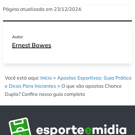
Página atualizada em
23/12/2024
.
Autor
Ernest Bowes
Você está aqui:
Início
>
Apostas Esportivas: Guia Prático
e Dicas Para Iniciantes
>
O que são apostas Chance
Dupla? Confira nosso guia completo