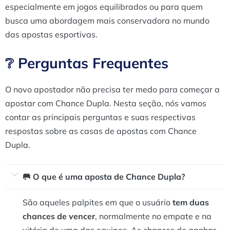
especialmente em jogos equilibrados ou para quem
busca uma abordagem mais conservadora no mundo
das apostas esportivas.
❔ Perguntas Frequentes
O novo apostador não precisa ter medo para começar a
apostar com Chance Dupla. Nesta seção, nós vamos
contar as principais perguntas e suas respectivas
respostas sobre as casas de apostas com Chance
Dupla.
🥅 O que é uma aposta de Chance Dupla?
São aqueles palpites em que o usuário
tem duas
chances de vencer
, normalmente no empate e na
vitória de uma das equipes. As chances de ganhar