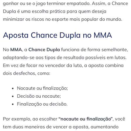
ganhar ou se o jogo terminar empatado. Assim, a Chance
Dupla é uma escolha prática para quem deseja
minimizar os riscos no esporte mais popular do mundo.
Aposta Chance Dupla no MMA
No
MMA
, a
Chance Dupla
funciona de forma semelhante,
adaptando-se aos tipos de resultado possíveis em lutas.
Em vez de focar no vencedor da luta, a aposta combina
dois desfechos, como:
Nocaute ou finalização;
Decisão ou nocaute;
Finalização ou decisão.
Por exemplo, ao escolher
“nocaute ou finalização”
, você
tem duas maneiras de vencer a aposta, aumentando