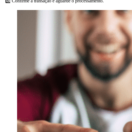
5️⃣ Confirme a transação e aguarde o processamento.