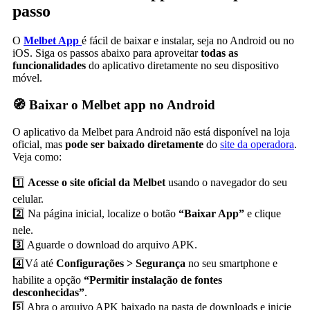
passo
O
Melbet App
é fácil de baixar e instalar, seja no Android ou no
iOS. Siga os passos abaixo para aproveitar
todas as
funcionalidades
do aplicativo diretamente no seu dispositivo
móvel.
🧭 Baixar o Melbet app no Android
O aplicativo da Melbet para Android não está disponível na loja
oficial, mas
pode ser baixado diretamente
do
site da operadora
.
Veja como:
1️⃣
Acesse o site oficial da Melbet
usando o navegador do seu
celular.
2️⃣ Na página inicial, localize o botão
“Baixar App”
e clique
nele.
3️⃣ Aguarde o download do arquivo APK.
4️⃣Vá até
Configurações > Segurança
no seu smartphone e
habilite a opção
“Permitir instalação de fontes
desconhecidas”
.
5️⃣ Abra o arquivo APK baixado na pasta de downloads e inicie