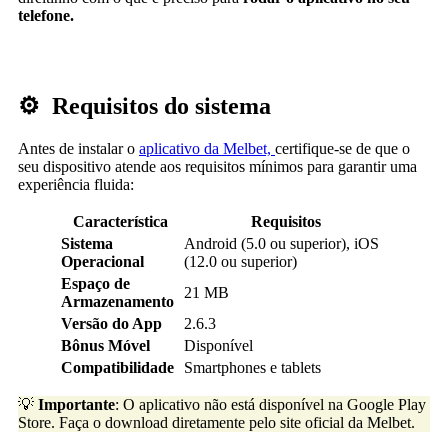
telefone.
⚙️ Requisitos do sistema
Antes de instalar o
aplicativo da Melbet,
certifique-se de que o
seu dispositivo atende aos requisitos mínimos para garantir uma
experiência fluida:
Característica
Requisitos
Sistema
Android (5.0 ou superior), iOS
Operacional
(12.0 ou superior)
Espaço de
21 MB
Armazenamento
Versão do App
2.6.3
Bônus Móvel
Disponível
Compatibilidade
Smartphones e tablets
💡
Importante
: O aplicativo não está disponível na Google Play
Store. Faça o download diretamente pelo site oficial da Melbet.