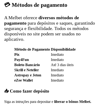
💳 Métodos de pagamento
A Melbet oferece
diversos métodos de
pagamento
para depósitos e saques, garantindo
segurança e flexibilidade. Todos os métodos
disponíveis no site podem ser usados no
aplicativo.
Método de Pagamento
Disponibilidade
Pix
Imediato
Pay4Fun
Imediato
Boleto Bancário
Até 3 dias úteis
Skrill e Neteller
Imediato
Astropay e Jeton
Imediato
eZee Wallet
Imediato
📥 Como fazer depósito
Siga as intruções para depositar e
liberar o bônus Melbet.