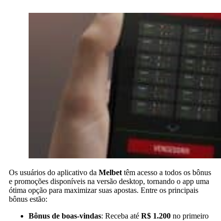
Os usuários do aplicativo da
Melbet
têm acesso a todos os bônus
e promoções disponíveis na versão desktop, tornando o app uma
ótima opção para maximizar suas apostas. Entre os principais
bônus estão:
Bônus de boas-vindas
: Receba até
R$ 1.200
no primeiro