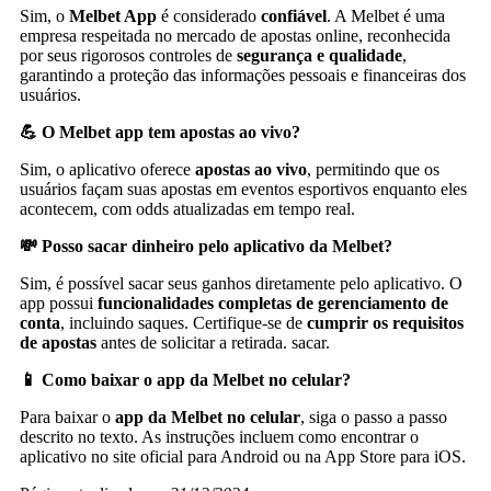
Sim, o
Melbet App
é considerado
confiável
. A Melbet é uma
empresa respeitada no mercado de apostas online, reconhecida
por seus rigorosos controles de
segurança e qualidade
,
garantindo a proteção das informações pessoais e financeiras dos
usuários.
💪 O Melbet app tem apostas ao vivo?
Sim, o aplicativo oferece
apostas ao vivo
, permitindo que os
usuários façam suas apostas em eventos esportivos enquanto eles
acontecem, com odds atualizadas em tempo real.
💸 Posso sacar dinheiro pelo aplicativo da Melbet?
Sim, é possível sacar seus ganhos diretamente pelo aplicativo. O
app possui
funcionalidades completas de gerenciamento de
conta
, incluindo saques. Certifique-se de
cumprir os requisitos
de apostas
antes de solicitar a retirada. sacar.
📱 Como baixar o app da Melbet no celular?
Para baixar o
app da Melbet no celular
, siga o passo a passo
descrito no texto. As instruções incluem como encontrar o
aplicativo no site oficial para Android ou na App Store para iOS.