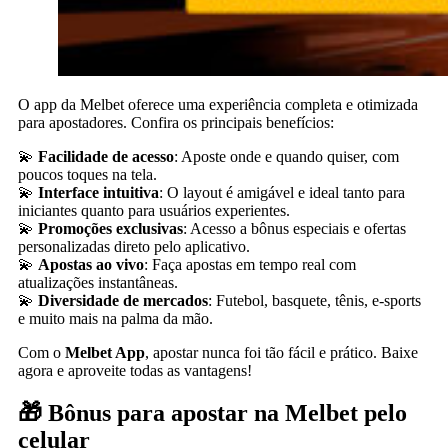
O app da Melbet oferece uma experiência completa e otimizada
para apostadores. Confira os principais benefícios:
💫
Facilidade de acesso
: Aposte onde e quando quiser, com
poucos toques na tela.
💫
Interface intuitiva
: O layout é amigável e ideal tanto para
iniciantes quanto para usuários experientes.
💫
Promoções exclusivas
: Acesso a bônus especiais e ofertas
personalizadas direto pelo aplicativo.
💫
Apostas ao vivo
: Faça apostas em tempo real com
atualizações instantâneas.
💫
Diversidade de mercados
: Futebol, basquete, tênis, e-sports
e muito mais na palma da mão.
Com o
Melbet App
, apostar nunca foi tão fácil e prático. Baixe
agora e aproveite todas as vantagens!
🎁 Bônus para apostar na Melbet pelo
celular