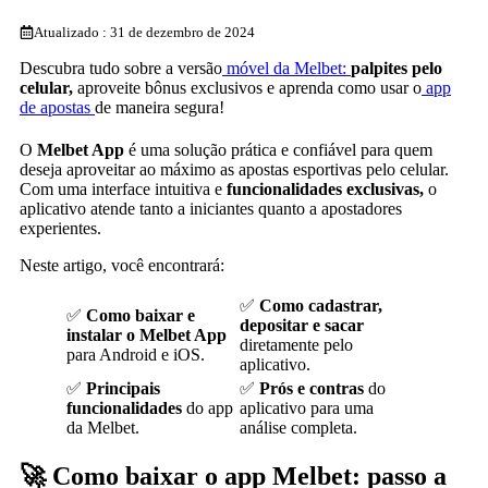
Atualizado :
31 de dezembro de 2024
Descubra tudo sobre a versão
móvel da Melbet:
palpites pelo
celular,
aproveite bônus exclusivos e aprenda como usar o
app
de apostas
de maneira segura!
O
Melbet App
é uma solução prática e confiável para quem
deseja aproveitar ao máximo as apostas esportivas pelo celular.
Com uma interface intuitiva e
funcionalidades exclusivas,
o
aplicativo atende tanto a iniciantes quanto a apostadores
experientes.
Neste artigo, você encontrará:
✅
Como cadastrar,
✅
Como baixar e
depositar e sacar
instalar o Melbet App
diretamente pelo
para Android e iOS.
aplicativo.
✅
Principais
✅
Prós e contras
do
funcionalidades
do app
aplicativo para uma
da Melbet.
análise completa.
🚀 Como baixar o app Melbet: passo a