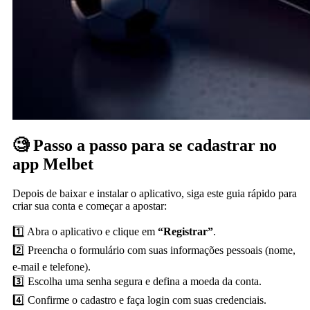
🧐 Passo a passo para se cadastrar no
app Melbet
Depois de baixar e instalar o aplicativo, siga este guia rápido para
criar sua conta e começar a apostar:
1️⃣ Abra o aplicativo e clique em
“Registrar”
.
2️⃣ Preencha o formulário com suas informações pessoais (nome,
e-mail e telefone).
3️⃣ Escolha uma senha segura e defina a moeda da conta.
4️⃣ Confirme o cadastro e faça login com suas credenciais.