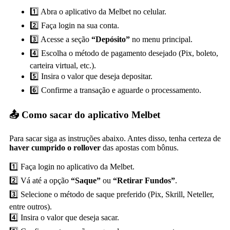
1️⃣ Abra o aplicativo da Melbet no celular.
2️⃣ Faça login na sua conta.
3️⃣ Acesse a seção
“Depósito”
no menu principal.
4️⃣ Escolha o método de pagamento desejado (Pix, boleto,
carteira virtual, etc.).
5️⃣ Insira o valor que deseja depositar.
6️⃣ Confirme a transação e aguarde o processamento.
📤 Como sacar do aplicativo Melbet
Para sacar siga as instruções abaixo. Antes disso, tenha certeza de
haver cumprido o rollover
das apostas com bônus.
1️⃣ Faça login no aplicativo da Melbet.
2️⃣ Vá até a opção
“Saque”
ou
“Retirar Fundos”
.
3️⃣ Selecione o método de saque preferido (Pix, Skrill, Neteller,
entre outros).
4️⃣ Insira o valor que deseja sacar.