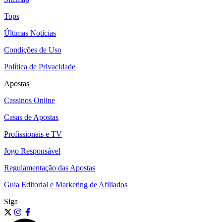
Tops
Últimas Notícias
Condições de Uso
Política de Privacidade
Apostas
Cassinos Online
Casas de Apostas
Profissionais e TV
Jogo Responsável
Regulamentação das Apostas
Guia Editorial e Marketing de Afiliados
Siga