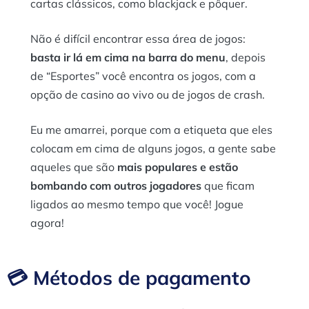
cartas clássicos, como blackjack e pôquer.
Não é difícil encontrar essa área de jogos:
basta ir lá em cima na barra do menu
, depois
de “Esportes” você encontra os jogos, com a
opção de casino ao vivo ou de jogos de crash.
Eu me amarrei, porque com a etiqueta que eles
colocam em cima de alguns jogos, a gente sabe
aqueles que são
mais populares e estão
bombando com outros jogadores
que ficam
ligados ao mesmo tempo que você! Jogue
agora!
💳 Métodos de pagamento