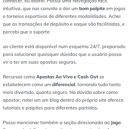
conhecer, eu adorei. Possui uma navegação fácil,
intuitiva, que nos convida a dar um
bom palpite
em jogos
e torneios esportivos de diferentes modalidades. Achei
que as transações de depósito e saque são facilitadas, e
percebi que o suporte
ao cliente está disponível num esquema 24/7, preparado
para solucionar quaisquer dúvidas que o usuário possa
vir a ter em suas apostas seguras.
Recursos como
Apostas Ao Vivo e Cash Out
se
estabelecem como um
diferencial
, tornando tudo tanto
mais divertido, quanto seguro. Na dúvida sobre como
apostar, notei um um blog
dentro do próprio site oferece
tutoriais e palpites
para diferentes partidas.
Posso mencionar também a seção direcionada ao
Jogo