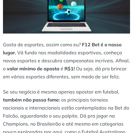
Gosta de esportes, assim como eu?
F12 Bet é o nosso
lugar.
Vá fundo nas modalidades esportivas, conheça
novos esportes e descubra campeonatos incríveis. Afinal,
o
valor mínimo de aposta
é
R$1!
Ou seja, dá pra brincar
em vários esportes diferentes, sem medo de ser feliz.
Se seu negócio é mesmo apenas apostar em futebol,
também não passa fome:
os principais torneios
nacionais e internacionais estão contemplados na Bet do
Falcão, aguardando o seu palpite. Dá pra jogar na
Champions, no Brasileirão e até mesmo em categorias
pouco exploradas por aqui, como o Futebol Australiano.