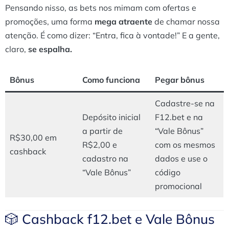
Pensando nisso, as bets nos mimam com ofertas e
promoções, uma forma
mega atraente
de chamar nossa
atenção. É como dizer: “Entra, fica à vontade!” E a gente,
claro,
se espalha.
Bônus
Como funciona
Pegar bônus
Cadastre-se na
Depósito inicial
F12.bet e na
a partir de
“Vale Bônus”
R$30,00 em
R$2,00 e
com os mesmos
cashback
cadastro na
dados e use o
“Vale Bônus”
código
promocional
🎲 Cashback f12.bet e Vale Bônus