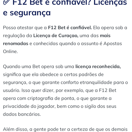
✅ F12 Bet é confiável? Licenças
e segurança
Posso atestar que a
F12 Bet é confiável.
Ela opera sob a
regulação da
Licença de Curaçao,
uma das
mais
renomadas
e conhecidas quando o assunto é Apostas
Online.
Quando uma Bet opera sob uma
licença reconhecida,
significa que ela obedece a certos padrões de
segurança, o que garante conforto etranquilidade para o
usuário. Isso quer dizer, por exemplo, que a F12 Bet
opera com criptografia de ponta, o que garante a
privacidade do jogador, bem como o sigilo dos seus
dados bancários.
Além disso, a gente pode ter a certeza de que os demais