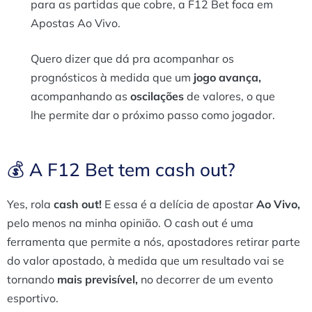
para as partidas que cobre, a F12 Bet foca em
Apostas Ao Vivo.
Quero dizer que dá pra acompanhar os
prognósticos à medida que um
jogo avança,
acompanhando as
oscilações
de valores, o que
lhe permite dar o próximo passo como jogador.
💰 A F12 Bet tem cash out?
Yes, rola
cash out!
E essa é a delícia de apostar
Ao Vivo,
pelo menos na minha opinião. O cash out é uma
ferramenta que permite a nós, apostadores retirar parte
do valor apostado, à medida que um
resultado vai se
tornando
mais previsível,
no decorrer de um evento
esportivo.