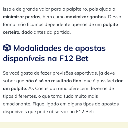
Isso é de grande valor para o palpiteiro, pois ajuda a
minimizar perdas,
bem como
maximizar ganhos
. Dessa
forma, não ficamos dependente apenas de um
palpite
certeiro
, dado antes da partida.
🎲 Modalidades de apostas
disponíveis na F12 Bet
Se você gosta de fazer previsões esportivas, já deve
saber que
não é só no resultado final
que é possível
dar
um palpite
. As Casas do ramo oferecem dezenas de
tipos diferentes, o que torna tudo muito mais
emocionante. Fique ligado em alguns tipos de apostas
disponíveis que pude observar na F12 Bet: