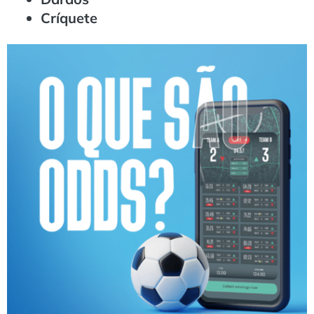
Críquete