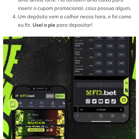
inserir o cupom promocional, caso possua algum.
Um depósito vem a calhar nessa hora, e foi como
eu fiz.
Usei o pix
para depositar!