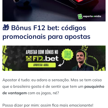
🎁 Bônus F12 bet: códigos
promocionais para apostas
Apostar é tudo: eu adoro a sensação. Mas se tem coisa
que o brasileiro gosta é de sentir que tem um
pouquinho
de vantagem
com os jogos, né?
Posso dizer por mim: assim fica mais emocionante!