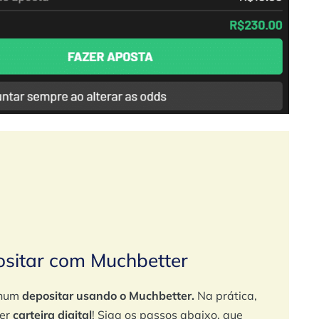
sitar com Muchbetter
nhum
depositar usando o Muchbetter.
Na prática,
uer
carteira digital
! Siga os passos abaixo, que