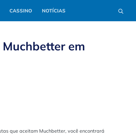
CASSINO
NOTÍCIAS
m Muchbetter em
ostas que aceitam Muchbetter, você encontrará