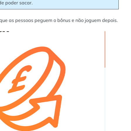
e poder sacar.
o que as pessoas peguem o bônus e não joguem depois.