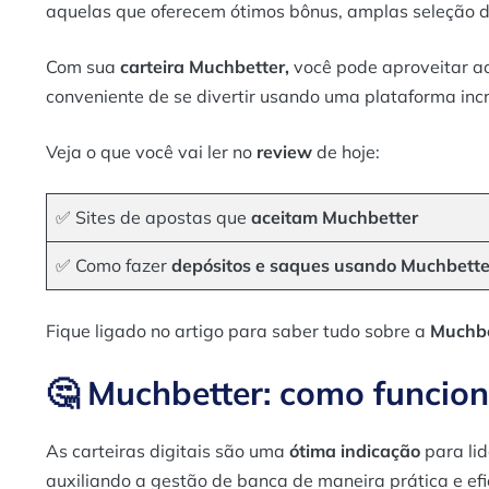
aquelas que oferecem ótimos bônus, amplas seleção de
Com sua
carteira Muchbetter,
você pode aproveitar a
conveniente de se divertir usando uma plataforma incr
Veja o que você vai ler no
review
de hoje:
✅ Sites de apostas que
aceitam Muchbetter
✅ Como fazer
depósitos e saques usando Muchbette
Fique ligado no artigo para saber tudo sobre a
Muchbe
🤔 Muchbetter: como funcio
As carteiras digitais são uma
ótima indicação
para li
auxiliando a gestão de banca de maneira prática e efic