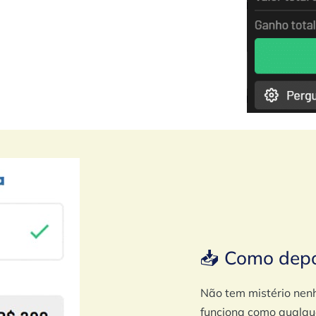
📥 Como depo
Não tem mistério ne
funciona como qualq