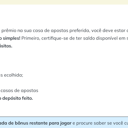
 prêmio na sua casa de apostas preferida, você deve estar
o simples!
Primeiro, certifique-se de ter saldo disponível em 
sitos.
s ecolhida;
s casas de apostas
depósito feito.
da de bônus restante para jogar
e procure saber se você c