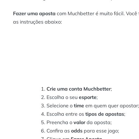
Fazer uma aposta
com Muchbetter é muito fácil. Você
as instruções abaixo:
Crie uma conta Muchbetter
;
Escolha o seu
esporte
;
Selecione o
time
em quem quer apostar
Escolha entre os
tipos de apostas
;
Preencha o
valor
da aposta;
Confira as
odds
para esse jogo;