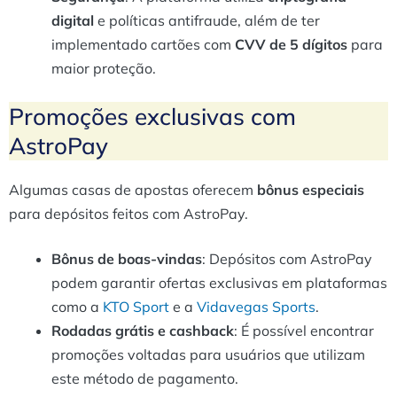
digital
e políticas antifraude, além de ter
implementado cartões com
CVV de 5 dígitos
para
maior proteção.
Promoções exclusivas com
AstroPay
Algumas casas de apostas oferecem
bônus especiais
para depósitos feitos com AstroPay.
Bônus de boas-vindas
: Depósitos com AstroPay
podem garantir ofertas exclusivas em plataformas
como a
KTO Sport
e a
Vidavegas Sports
.
Rodadas grátis e cashback
: É possível encontrar
promoções voltadas para usuários que utilizam
este método de pagamento.