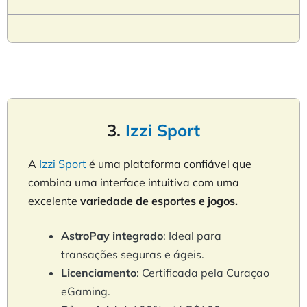
3.
Izzi Sport
A
Izzi Sport
é uma plataforma confiável que
combina uma interface intuitiva com uma
excelente
variedade de esportes e jogos.
AstroPay integrado
: Ideal para
transações seguras e ágeis.
Licenciamento
: Certificada pela Curaçao
eGaming.