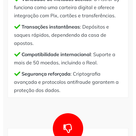
funciona como uma carteira digital e oferece
integração com Pix, cartões e transferências.
Transações instantâneas
: Depósitos e
saques rápidos, dependendo da casa de
apostas.
Compatibilidade internacional
: Suporte a
mais de 50 moedas, incluindo o Real.
Segurança reforçada
: Criptografia
avançada e protocolos antifraude garantem a
proteção dos dados.