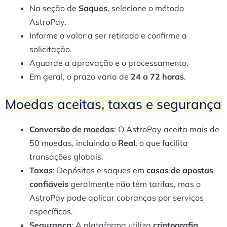
Na seção de
Saques
, selecione o método
AstroPay.
Informe o valor a ser retirado e confirme a
solicitação.
Aguarde a aprovação e o processamento.
Em geral, o prazo varia de
24 a 72 horas
.
Moedas aceitas, taxas e segurança
Conversão de moedas
: O AstroPay aceita mais de
50 moedas, incluindo o
Real
, o que facilita
transações globais.
Taxas
: Depósitos e saques em
casas de apostas
confiáveis
geralmente não têm tarifas, mas o
AstroPay pode aplicar cobranças por serviços
específicos.
Segurança
: A plataforma utiliza
criptografia