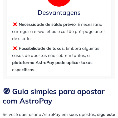
Desvantagens
Necessidade de saldo prévio
: É necessário
carregar a e-wallet ou o cartão pré-pago antes
de usá-lo.
Possibilidade de taxas
: Embora algumas
casas de apostas não cobrem tarifas, a
plataforma AstroPay pode aplicar taxas
específicas
.
🧭 Guia simples para apostar
com AstroPay
Se você quer usar o AstroPay em suas apostas,
siga este