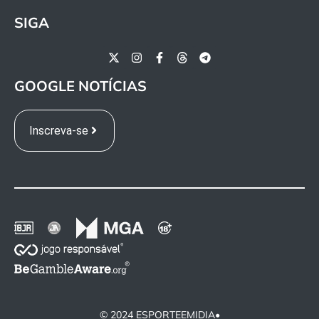
SIGA
GOOGLE NOTÍCIAS
Inscreva-se
© 2024 ESPORTEEMIDIA•