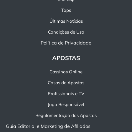
Tops
Últimas Notícias
Condições de Uso
Política de Privacidade
APOSTAS
Cassinos Online
Casas de Apostas
Profissionais e TV
Jogo Responsável
Regulamentação das Apostas
Guia Editorial e Marketing de Afiliados