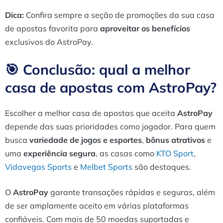
Dica:
Confira sempre a seção de promoções da sua casa
de apostas favorita para
aproveitar os benefícios
exclusivos do AstroPay.
🎯 Conclusão: qual a melhor
casa de apostas com AstroPay?
Escolher a melhor casa de apostas que aceita
AstroPay
depende das suas prioridades como jogador. Para quem
busca
variedade de jogos e esportes
,
bônus atrativos
e
uma
experiência segura
, as casas como
KTO Sport
,
Vidavegas Sports
e
Melbet Sports
são destaques.
O
AstroPay
garante transações rápidas e seguras, além
de ser amplamente aceito em várias plataformas
confiáveis. Com mais de 50 moedas suportadas e