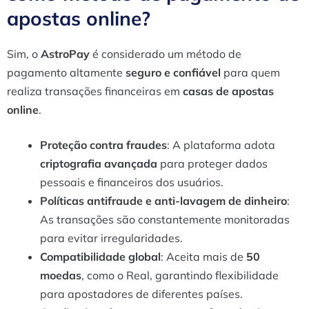
apostas online?
Sim, o
AstroPay
é considerado um método de
pagamento altamente
seguro e confiável
para quem
realiza transações financeiras em
casas de apostas
online
.
Proteção contra fraudes
: A plataforma adota
criptografia avançada
para proteger dados
pessoais e financeiros dos usuários.
Políticas antifraude e anti-lavagem de dinheiro
:
As transações são constantemente monitoradas
para evitar irregularidades.
Compatibilidade global
: Aceita mais de
50
moedas
, como o Real, garantindo flexibilidade
para apostadores de diferentes países.