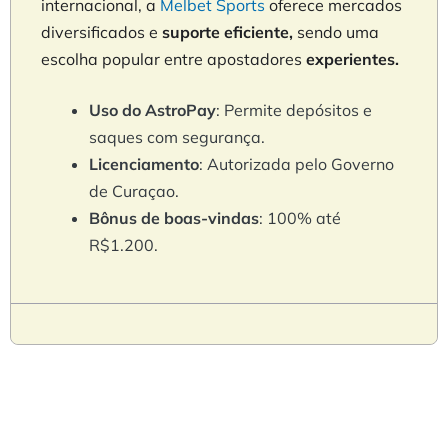
internacional, a
Melbet Sports
oferece mercados
diversificados e
suporte eficiente,
sendo uma
escolha popular entre apostadores
experientes.
Uso do AstroPay
: Permite depósitos e
saques com segurança.
Licenciamento
: Autorizada pelo Governo
de Curaçao.
Bônus de boas-vindas
: 100% até
R$1.200.