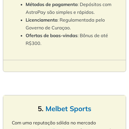
Métodos de pagamento
: Depósitos com
AstroPay são simples e rápidos.
Licenciamento
: Regulamentada pelo
Governo de Curaçao.
Ofertas de boas-vindas
: Bônus de até
R$300.
5.
Melbet Sports
Com uma reputação sólida no mercado