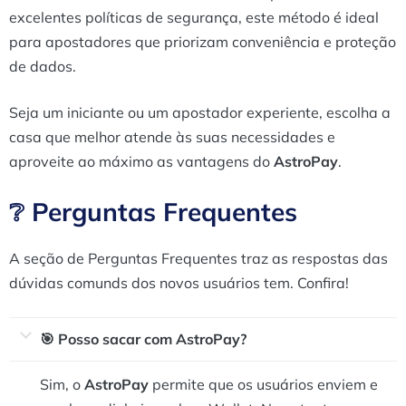
excelentes políticas de segurança, este método é ideal
para apostadores que priorizam conveniência e proteção
de dados.
Seja um iniciante ou um apostador experiente, escolha a
casa que melhor atende às suas necessidades e
aproveite ao máximo as vantagens do
AstroPay
.
❔ Perguntas Frequentes
A seção de Perguntas Frequentes traz as respostas das
dúvidas comunds dos novos usuários tem. Confira!
🎯 Posso sacar com AstroPay?
Sim, o
AstroPay
permite que os usuários enviem e