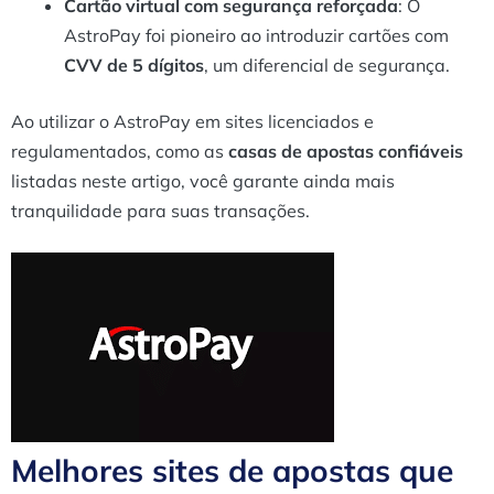
Cartão virtual com segurança reforçada
: O
AstroPay foi pioneiro ao introduzir cartões com
CVV de 5 dígitos
, um diferencial de segurança.
Ao utilizar o AstroPay em sites licenciados e
regulamentados, como as
casas de apostas confiáveis
listadas neste artigo, você garante ainda mais
tranquilidade para suas transações.
Melhores sites de apostas que