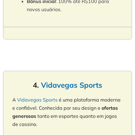
Bônus inicial
: 100% até R$100 para
novos usuários.
4.
Vidavegas Sports
A
Vidavegas Sports
é uma plataforma moderna
e confiável. Conhecida por seu design e
ofertas
generosas
tanto em esportes quanto em jogos
de cassino.