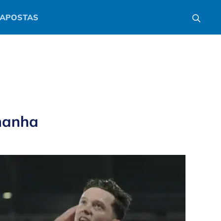
APOSTAS
manha