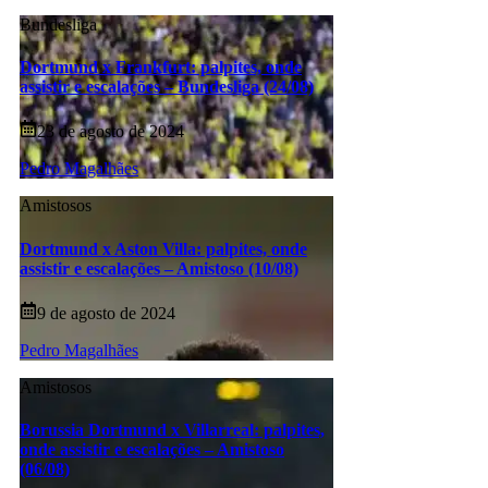
Bundesliga
Dortmund x Frankfurt: palpites, onde
assistir e escalações – Bundesliga (24/08)
23 de agosto de 2024
Pedro Magalhães
Amistosos
Dortmund x Aston Villa: palpites, onde
assistir e escalações – Amistoso (10/08)
9 de agosto de 2024
Pedro Magalhães
Amistosos
Borussia Dortmund x Villarreal: palpites,
onde assistir e escalações – Amistoso
(06/08)