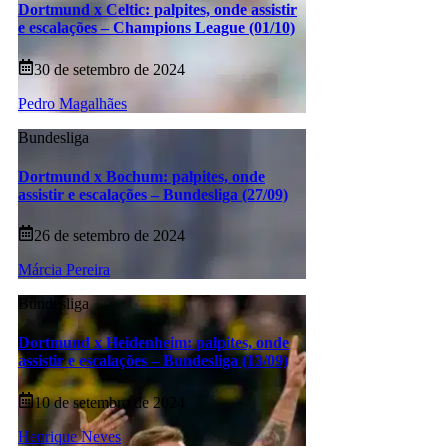
Dortmund x Celtic: palpites, onde assistir
e escalações – Champions League (01/10)
30 de setembro de 2024
Pedro Magalhães
Bundesliga
Dortmund x Bochum: palpites, onde
assistir e escalações – Bundesliga (27/09)
26 de setembro de 2024
Márcia Pereira
Bundesliga
Dortmund x Heidenheim: palpites, onde
assistir e escalações – Bundesliga (13/09)
10 de setembro de 2024
Henrique Neves