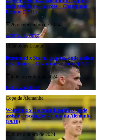
Zagreb x Borussia Dortmund: palpites,
onde assistir e escalações – Champions
League (27/11)
26 de novembro de 2024
Amanda Alvarez
Champions League
Dortmund x Sturm: palpites, onde assistir
e escalações – Champions League (05/11)
4 de novembro de 2024
Pedro Magalhães
Copa da Alemanha
Wolfsburg x Dortmund: palpites, onde
assistir e escalações – Copa da Alemanha
(29/10)
28 de outubro de 2024