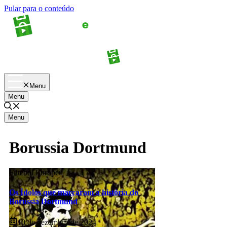
Pular para o conteúdo
Apostas
Palpites
Menu
Menu
Menu
Borussia Dortmund
Futebol Europeu
Os Ídolos que marcaram a história do
Borussia Dortmund
10 de dezembro de 2024