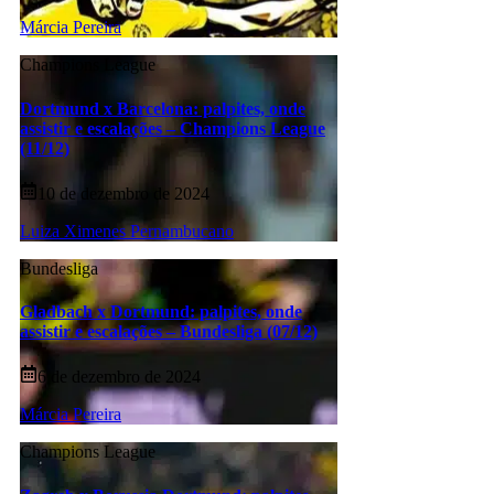
Márcia Pereira
Champions League
Dortmund x Barcelona: palpites, onde
assistir e escalações – Champions League
(11/12)
10 de dezembro de 2024
Luiza Ximenes Pernambucano
Bundesliga
Gladbach x Dortmund: palpites, onde
assistir e escalações – Bundesliga (07/12)
6 de dezembro de 2024
Márcia Pereira
Champions League