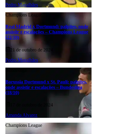
Pedro Magalhães
Champions League
Real Madrid x Dortmund: palpites, onde
assistir e escalações – Champions League
(22/10)
21 de outubro de 2024
Pedro Magalhães
Bundesliga
Borussia Dortmund x St. Pauli: palpites,
onde assistir e escalações – Bundesliga
(18/10)
17 de outubro de 2024
Amanda Alvarez
Champions League