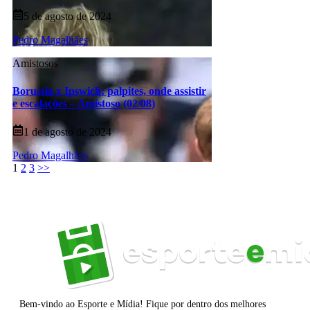
5 de agosto de 2024
Pedro Magalhães
Amistosos
Borussia x Ipswich: palpites, onde assistir
e escalações – Amistoso (02/08)
1 de agosto de 2024
Pedro Magalhães
1
2
3
>>
Bem-vindo ao Esporte e Mídia! Fique por dentro dos melhores