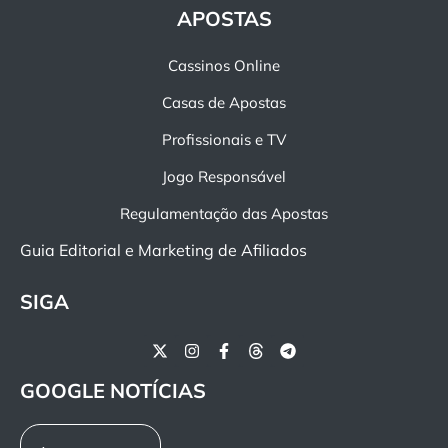
APOSTAS
Cassinos Online
Casas de Apostas
Profissionais e TV
Jogo Responsável
Regulamentação das Apostas
Guia Editorial e Marketing de Afiliados
SIGA
GOOGLE NOTÍCIAS