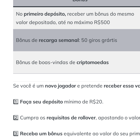
No
primeiro depósito,
receber um bônus do mesmo
valor depositado, até no máximo R$500
Bônus de
recarga semanal
: 50 giros grártis
Bônus de boas-vindas de
criptomoedas
Se você é um
novo jogador
e pretende
receber essa 
1️⃣
Faça seu depósito
mínimo de R$20.
2️⃣ Cumpra os
requisitos de rollover
, apostando o valo
3️⃣
Receba
um bônus
equivalente ao valor do seu pri