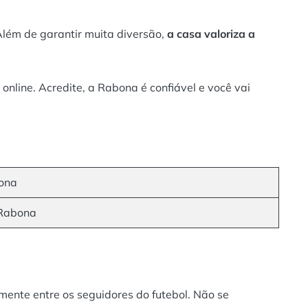
Além de garantir muita diversão,
a casa valoriza a
online. Acredite, a Rabona é confiável e você vai
ona
 Rabona
lmente entre os seguidores do futebol. Não se