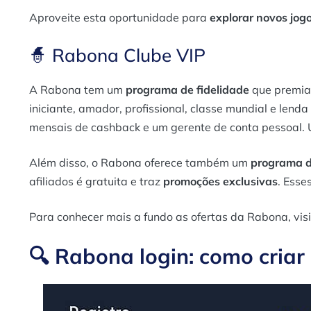
Aproveite esta oportunidade para
explorar novos jo
🧙 Rabona Clube VIP
A Rabona tem um
programa de fidelidade
que premia 
iniciante, amador, profissional, classe mundial e lenda
mensais de cashback e um gerente de conta pessoal. 
Além disso, o Rabona oferece também um
programa d
afiliados é gratuita e traz
promoções exclusivas
. Esse
Para conhecer mais a fundo as ofertas da Rabona, vis
🔍 Rabona login: como criar