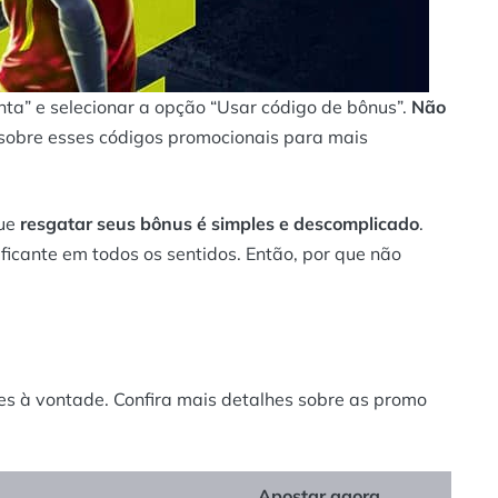
conta” e selecionar a opção “Usar código de bônus”.
Não
 sobre esses códigos promocionais para mais
que
resgatar seus bônus é simples e descomplicado
.
icante em todos os sentidos. Então, por que não
es à vontade. Confira mais detalhes sobre as promo
Apostar agora