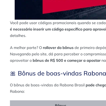
Você pode usar códigos promocionais quando se cada
é necessário inserir um código específico para aprove
detalhes.
A melhor parte? O
rollover do bônus
de primeiro depós
Navegando pelo site, dá para perceber o compromisso 
aproveitar o
bônus de R$ 500 e começar a apostar
na
🎀 Bônus de boas-vindas Rabon
O bônus de boas-vindas da Rabona Brasil
pode chega
Rabona:
Bônus