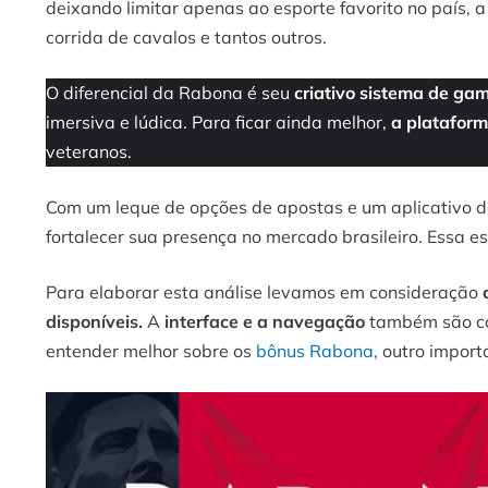
deixando limitar apenas ao esporte favorito no país, 
corrida de cavalos e tantos outros.
O diferencial da Rabona é seu
criativo sistema de gam
imersiva e lúdica. Para ficar ainda melhor,
a platafor
veteranos.
Com um leque de opções de apostas e um aplicativo de 
fortalecer sua presença no mercado brasileiro. Essa 
Para elaborar esta análise levamos em consideração
disponíveis.
A
interface e a navegação
também são co
entender melhor sobre os
bônus Rabona,
outro import