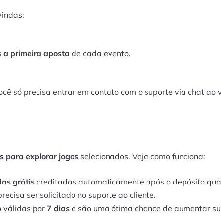
vindas:
 a primeira aposta
de cada evento.
ocê só precisa entrar em contato com o suporte via chat ao v
s para explorar jogos
selecionados. Veja como funciona:
as grátis
creditadas automaticamente após o depósito qual
precisa ser solicitado no suporte ao cliente.
o válidas por
7 dias
e são uma ótima chance de aumentar su