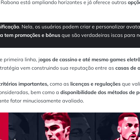
a Rabona está ampliando horizontes e já oferece outras
opçõ
ificação
. Nela, os usuários podem criar e personalizar ava
ma tem promoções e bônus
que são verdadeiras iscas para n
primeira linha, j
ogos de cassino e até mesmo games eletrô
estratégia vem construindo sua reputação entre as
casas de a
critérios importantes,
como as
licenças e regulações
que val
nsideradas, bem como a
disponibilidade dos métodos de 
ante fator minuciosamente avaliado.