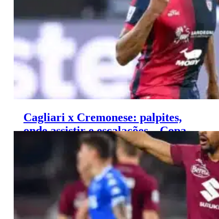
Cagliari x Cremonese: palpites,
onde assistir e escalações – Copa
da Itália (24/09)