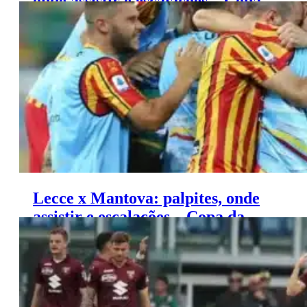
onde assistir e escalações – Copa
da Itália (12/08)
Lecce x Mantova: palpites, onde
assistir e escalações – Copa da
Itália (12/08)