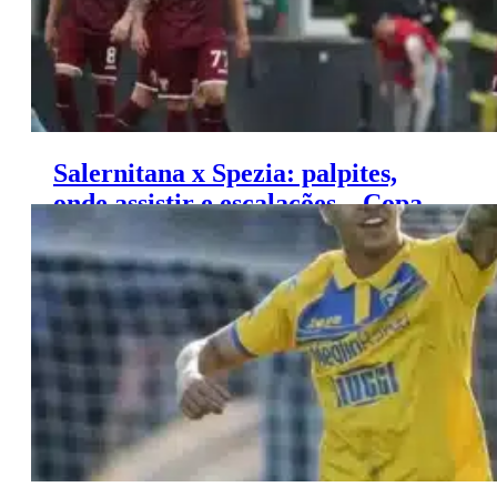
Salernitana x Spezia: palpites,
onde assistir e escalações – Copa
da Itália (12/08)