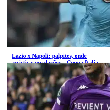
Lazio x Napoli: palpites, onde
assistir e escalações – Coppa Italia
(05/12)