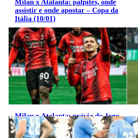
Milan x Atalanta: palpites, onde
assistir e onde apostar – Copa da
Itália (10/01)
Saiba onde apostar e onde assistir ao jogo de hoje entre
Milan x Atalanta.
Milan x Atalanta: prévia do Jogo
e prováveis escalações