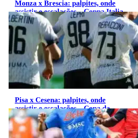
Monza x Brescia: palpites, onde
assistir e escalações – Coppa Italia
(26/09)
Pisa x Cesena: palpites, onde
assistir e escalações – Copa da
Itália (25/09)