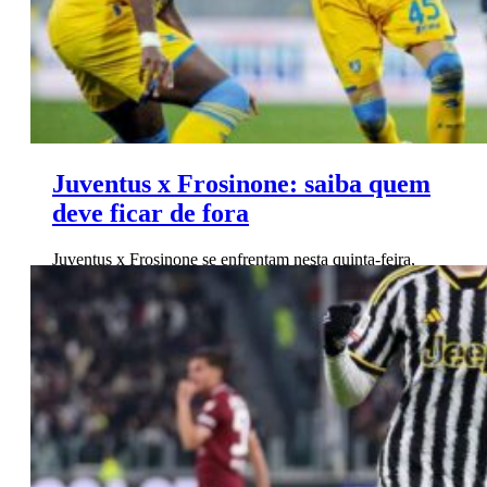
Juventus x Frosinone: saiba quem
deve ficar de fora
Juventus x Frosinone se enfrentam nesta quinta-feira,
11 de janeiro, às 17h (horário de Brasília). Confira aqui
as escalações.