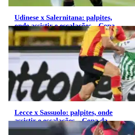
Udinese x Salernitana: palpites,
onde assistir e escalações – Copa
da Itália (25/09)
Lecce x Sassuolo: palpites, onde
assistir e escalações – Copa da
Itália (24/09)