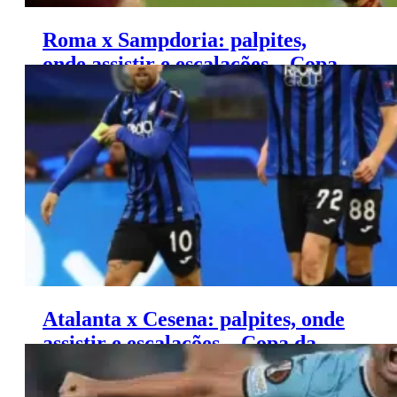
Roma x Sampdoria: palpites,
onde assistir e escalações – Copa
da Itália (18/12)
Atalanta x Cesena: palpites, onde
assistir e escalações – Copa da
Itália (18/12)