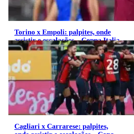
Torino x Empoli: palpites, onde
assistir e escalações – Coppa Italia
(24/09)
Cagliari x Carrarese: palpites,