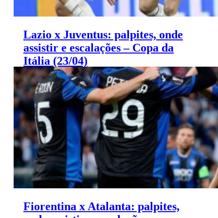
Lazio x Juventus: palpites, onde
assistir e escalações – Copa da
Itália (23/04)
Lazio x Juventus: palpites Coppa Italia (23/04)
Fiorentina x Atalanta: palpites,