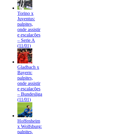
Torino x
Juventus:
palpites,
onde assistir
e escalações
– Serie A
(11/01)
Gladbach x
Bayern:
palpites,
onde assistir
e escalações
– Bundesliga
(11/01)
Hoffenheim
x Wolfsburg:
palpites,