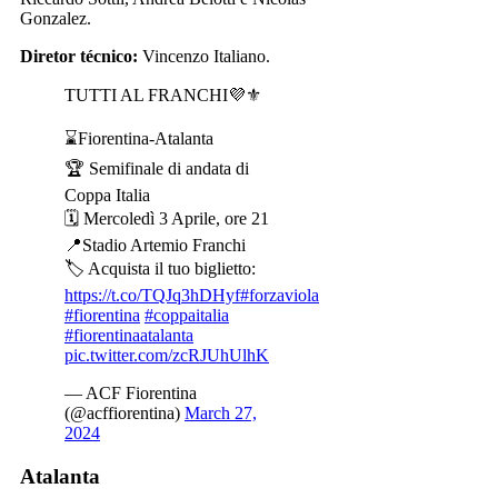
Gonzalez.
Diretor técnico:
Vincenzo Italiano.
TUTTI AL FRANCHI💜⚜️
⌛️Fiorentina-Atalanta
🏆 Semifinale di andata di
Coppa Italia
🗓️ Mercoledì 3 Aprile, ore 21
📍Stadio Artemio Franchi
🏷️ Acquista il tuo biglietto:
https://t.co/TQJq3hDHyf
#forzaviola
#fiorentina
#coppaitalia
#fiorentinaatalanta
pic.twitter.com/zcRJUhUlhK
— ACF Fiorentina
(@acffiorentina)
March 27,
2024
Atalanta