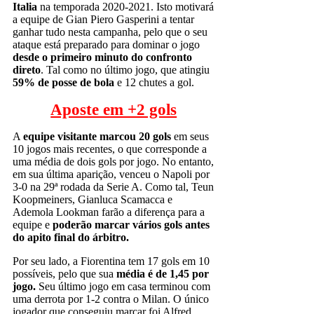
Italia
na temporada 2020-2021. Isto motivará
a equipe de Gian Piero Gasperini a tentar
ganhar tudo nesta campanha, pelo que o seu
ataque está preparado para dominar o jogo
desde o primeiro minuto do confronto
direto
. Tal como no último jogo, que atingiu
59% de posse de bola
e 12 chutes a gol.
Aposte em +2 gols
A
equipe visitante marcou 20 gols
em seus
10 jogos mais recentes, o que corresponde a
uma média de dois gols por jogo. No entanto,
em sua última aparição, venceu o Napoli por
3-0 na 29ª rodada da Serie A. Como tal, Teun
Koopmeiners, Gianluca Scamacca e
Ademola Lookman farão a diferença para a
equipe e
poderão marcar vários gols antes
do apito final do árbitro.
Por seu lado, a Fiorentina tem 17 gols em 10
possíveis, pelo que sua
média é de 1,45 por
jogo.
Seu último jogo em casa terminou com
uma derrota por 1-2 contra o Milan. O único
jogador que conseguiu marcar foi Alfred