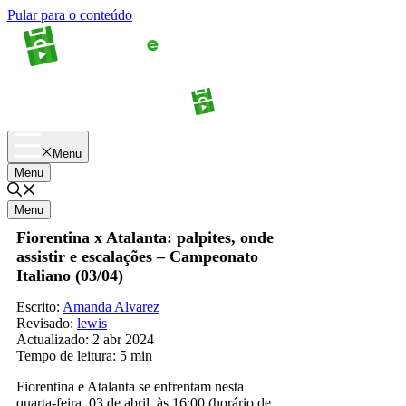
Pular para o conteúdo
Apostas
Palpites
Menu
Menu
Menu
Fiorentina x Atalanta: palpites, onde
assistir e escalações – Campeonato
Italiano (03/04)
Escrito:
Amanda Alvarez
Revisado:
lewis
Actualizado:
2 abr 2024
Tempo de leitura:
5 min
Fiorentina e Atalanta se enfrentam nesta
quarta-feira, 03 de abril, às 16:00 (horário de