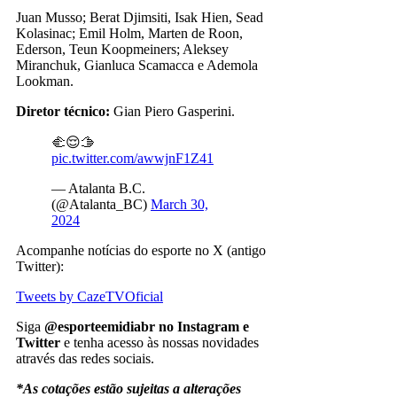
Juan Musso; Berat Djimsiti, Isak Hien, Sead
Kolasinac; Emil Holm, Marten de Roon,
Ederson, Teun Koopmeiners; Aleksey
Miranchuk, Gianluca Scamacca e Ademola
Lookman.
Diretor técnico:
Gian Piero Gasperini.
🫲😌🫱
pic.twitter.com/awwjnF1Z41
— Atalanta B.C.
(@Atalanta_BC)
March 30,
2024
Acompanhe notícias do esporte no X (antigo
Twitter):
Tweets by CazeTVOficial
Siga
@esporteemidiabr no Instagram e
Twitter
e tenha acesso às nossas novidades
através das redes sociais.
*As cotações estão sujeitas a alterações