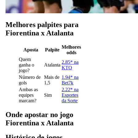
Melhores palpites para
Fiorentina x Atalanta
Melhores
Aposta
Palpite
odds
Quem
2.85* na
ganha o
Atalanta
KTO
jogo?
Número de
Mais de
1.94* na
gols
1,5
Bet7k
Ambas as
2.22* na
equipes
Sim
Esportes
marcam?
da Sorte
Onde apostar no jogo
Fiorentina x Atalanta
Histórico de jogos