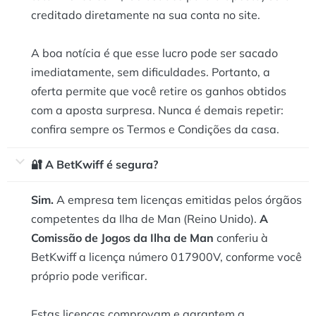
creditado diretamente na sua conta no site.
A boa notícia é que esse lucro pode ser sacado
imediatamente, sem dificuldades. Portanto, a
oferta permite que você retire os ganhos obtidos
com a aposta surpresa. Nunca é demais repetir:
confira sempre os Termos e Condições da casa.
🔐 A BetKwiff é segura?
Sim.
A empresa tem licenças emitidas pelos órgãos
competentes da Ilha de Man (Reino Unido).
A
Comissão de Jogos da Ilha de Man
conferiu à
BetKwiff a licença número 017900V, conforme você
próprio pode verificar.
Estas licenças comprovam e garantem a