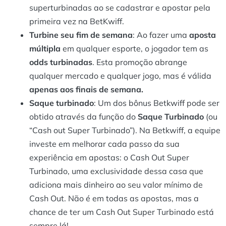
superturbinadas ao se cadastrar e apostar pela
primeira vez na BetKwiff.
Turbine seu fim de semana
: Ao fazer uma
aposta
múltipla
em qualquer esporte, o jogador tem as
odds turbinadas
. Esta promoção abrange
qualquer mercado e qualquer jogo, mas é válida
apenas aos finais de semana.
Saque turbinado
: Um dos bônus Betkwiff pode ser
obtido através da função do
Saque Turbinado
(ou
“Cash out Super Turbinado”). Na Betkwiff, a equipe
investe em melhorar cada passo da sua
experiência em apostas: o Cash Out Super
Turbinado, uma exclusividade dessa casa que
adiciona mais dinheiro ao seu valor mínimo de
Cash Out. Não é em todas as apostas, mas a
chance de ter um Cash Out Super Turbinado está
sempre lá!