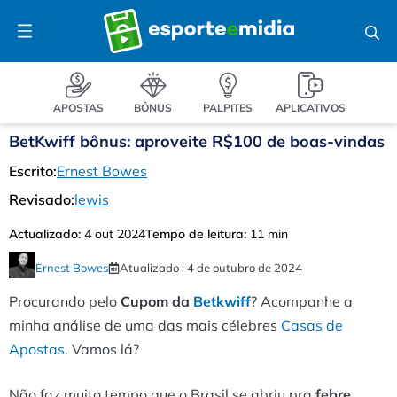
Pular
Menu
para
o
conteúdo
APOSTAS
BÔNUS
PALPITES
APLICATIVOS
BetKwiff bônus: aproveite R$100 de boas-vindas
Escrito:
Ernest Bowes
Revisado:
lewis
Actualizado:
4 out 2024
Tempo de leitura:
11 min
Ernest Bowes
Atualizado :
4 de outubro de 2024
Procurando pelo
Cupom da
Betkwiff
? Acompanhe a
minha análise de uma das mais célebres
Casas de
Apostas.
Vamos lá?
Não faz muito tempo que o Brasil se abriu pra
febre