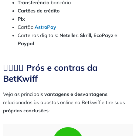
Transferência
bancária
Cartões de crédito
Pix
Cartão
AstroPay
Carteiras digitais:
Neteller, Skrill, EcoPayz
e
Paypal
👍🏾👎🏾 Prós e contras da
BetKwiff
Veja as principais
vantagens e desvantagens
relacionadas às apostas online na Betkwiff e tire suas
próprias conclusões
: