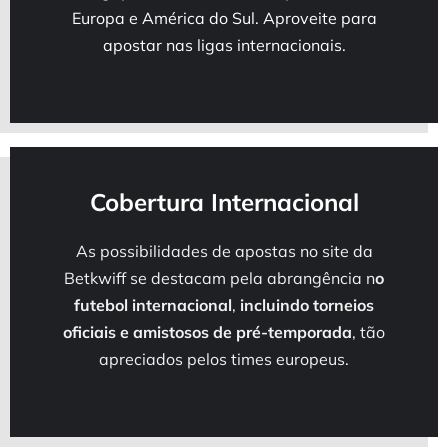
Europa e América do Sul. Aproveite para
apostar nas ligas internacionais.
Cobertura Internacional
As possibilidades de apostas no site da
Betkwiff se destacam pela abrangência n
o
futebol internacional
,
incluindo torneios
oficiais e amistosos de pré-temporada
, tão
apreciados pelos times europeus.