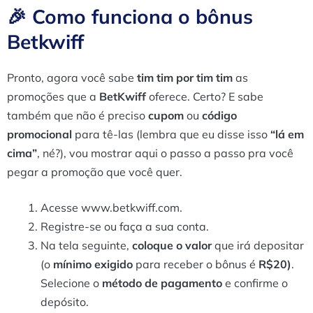
🎉 Como funciona o bônus
Betkwiff
Pronto, agora você sabe
tim tim por tim tim
as
promoções que a
BetKwiff
oferece. Certo? E sabe
também que não é preciso
cupom
ou
código
promocional
para tê-las (lembra que eu disse isso
“lá em
cima”
, né?), vou mostrar aqui o passo a passo pra você
pegar a promoção que você quer.
Acesse www.betkwiff.com.
Registre-se ou faça a sua conta.
Na tela seguinte,
coloque o valor
que irá depositar
(o
mínimo exigido
para receber o bônus é
R$20)
.
Selecione o
método de pagamento
e confirme o
depósito.