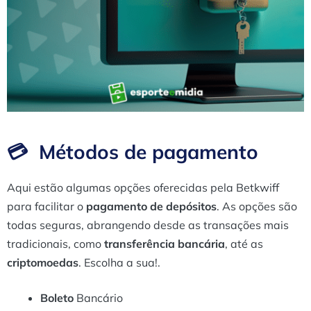
💳 Métodos de pagamento
Aqui estão algumas opções oferecidas pela Betkwiff
para facilitar o
pagamento de depósitos
. As opções são
todas seguras, abrangendo desde as transações mais
tradicionais, como
transferência bancária
, até as
criptomoedas
. Escolha a sua!.
Boleto
Bancário