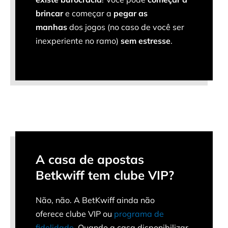
brincar
e começar a
pegar as
manhas
dos jogos (no caso de você ser
inexperiente no ramo)
sem estresse
.
A casa de apostas
Betkwiff tem clube VIP?
Não, não. A BetKwiff ainda não
oferece clube VIP ou
programa de
fidelidade.
Quando a casa disponibilizar