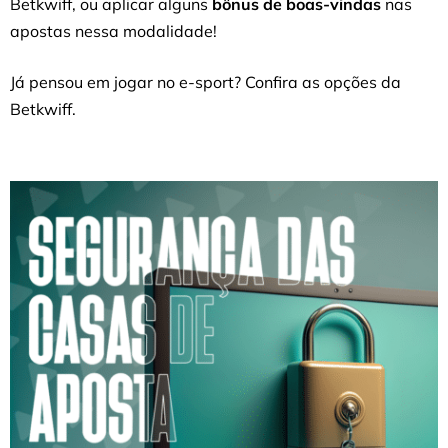
Betkwiff, ou aplicar alguns
bônus de boas-vindas
nas
apostas nessa modalidade!
Já pensou em jogar no e-sport? Confira as opções da
Betkwiff.