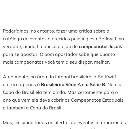
Poderíamos, no entanto, fazer uma crítica sobre o
catálogo de eventos oferecidos pela inglesa Betkwiff: na
verdade, ainda há pouca opção de
campeonatos locais
para se apostar. O bom apostador sabe que quanto
mais campeonatos você tem a seu dispor, melhor.
Atualmente, na área do futebol brasileiro, a BetKwiff
oferece apenas o
Brasileirão Série A
e
a Série B
. Nem a
Copa do Brasil ela tem ainda. Mas certamente para o
ano que vem ela deve cobrir os Campeonatos Estaduais
e também a Copa do Brasil.
Mas, incluindo todas as ofertas de eventos internacionais