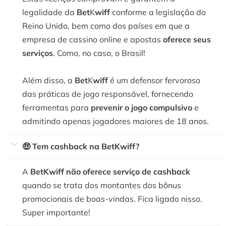
legalidade da
Bet
K
wiff
conforme a legislação do
Reino Unido, bem como dos países em que a
empresa de cassino online e apostas
oferece seus
serviços
. Como, no caso, o Brasil!
Além disso, a
Bet
K
wiff
é um defensor fervoroso
das práticas de jogo responsável, fornecendo
ferramentas para
prevenir o jogo compulsivo
e
admitindo apenas jogadores maiores de 18 anos.
🤑 Tem cashback na BetKwiff?
A
BetKwiff não oferece serviço de cashback
quando se trata dos montantes dos bônus
promocionais de boas-vindas. Fica ligado nisso.
Super importante!