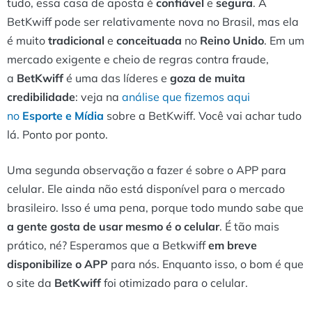
tudo, essa casa de aposta é
confiável
e
segura
. A
BetKwiff pode ser relativamente nova no Brasil, mas ela
é muito
tradicional
e
conceituada
no
Reino Unido
. Em um
mercado exigente e cheio de regras contra fraude,
a
BetKwiff
é uma das líderes e
goza de muita
credibilidade
: veja na
análise que fizemos aqui
no
Esporte e Mídia
sobre a BetKwiff. Você vai achar tudo
lá. Ponto por ponto.
Uma segunda observação a fazer é sobre o APP para
celular. Ele ainda não está disponível para o mercado
brasileiro. Isso é uma pena, porque todo mundo sabe que
a gente gosta de usar mesmo é o celular
. É tão mais
prático, né? Esperamos que a Betkwiff
em breve
disponibilize o APP
para nós. Enquanto isso, o bom é que
o site da
BetKwiff
foi otimizado para o celular.