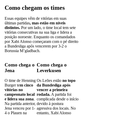
Como chegam os times
Essas equipes vêm de vitórias em suas
últimas partidas
, mas estão em níveis
distintos.
Por um lado, o time local tem sete
vitórias consecutivas na sua liga e lidera a
posição noroeste. Enquanto os comandados
por Xabi Alonso começaram com o pé direito
a Bundesliga após vencerem por 3-2 o
Borussia M’gladbach.
Como chega o
Como chega o
Jena
Leverkusen
O time de Henning
Os Leões estão
no topo
Burger te
m cinco
da Bundesliga após
vitórias no
vencer a primeira
campeonato local
rodada.
A partida foi
e lidera sua zona
.
complicada desde o início
Na partida anterior,
devido à postura
Jena venceu por 1-
agressiva dos locais. No
4 o Plauen na
entanto, Xabi Alonso