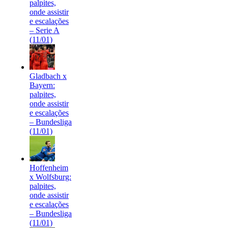
palpites,
onde assistir
e escalações
– Serie A
(11/01)
Gladbach x
Bayern:
palpites,
onde assistir
e escalações
– Bundesliga
(11/01)
Hoffenheim
x Wolfsburg:
palpites,
onde assistir
e escalações
– Bundesliga
(11/01)