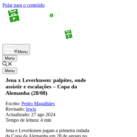
Pular para o conteúdo
Apostas
Palpites
Menu
Menu
Menu
Jena x Leverkusen: palpites, onde
assistir e escalações – Copa da
Alemanha (28/08)
Escrito:
Pedro Magalhães
Revisado:
lewis
Actualizado:
27 ago 2024
Tempo de leitura:
4 min
Jena e Leverkusen jogam a primeira rodada
da Copa da Alemanha em 28 de agosto no