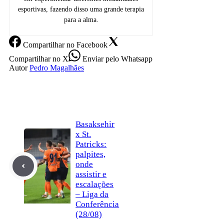
esportivas, fazendo disso uma grande terapia
para a alma.
Compartilhar
no Facebook
Compartilhar
no X
Enviar
pelo Whatsapp
Autor
Pedro Magalhães
Basaksehir
x St.
Patricks:
palpites,
onde
assistir e
escalações
– Liga da
Conferência
(28/08)