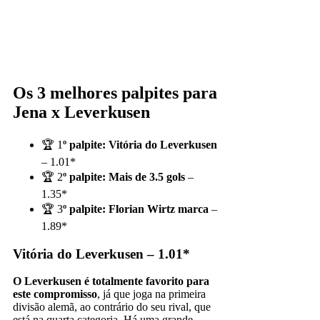
Os 3 melhores palpites para
Jena x Leverkusen
🏆 1
º palpite:
Vitória do Leverkusen
– 1.01*
🏆 2
º palpite:
Mais de 3.5 gols
–
1.35*
🏆 3
º palpite:
Florian Wirtz marca
–
1.89*
Vitória do Leverkusen – 1.01*
O Leverkusen é totalmente favorito para
este compromisso
, já que joga na primeira
divisão alemã, ao contrário do seu rival, que
está na quarta categoria. Há uma grande