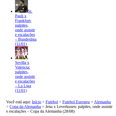
St.
Pauli x
Frankfurt:
palpites,
onde assistir
e escalações
– Bundesliga
(11/01)
Sevilla x
Valencia:
palpites,
onde assistir
e escalações
– La Liga
(11/01)
Você está aqui:
Início
>
Futebol
>
Futebol Europeu
>
Alemanha
>
Copa da Alemanha
>
Jena x Leverkusen: palpites, onde assistir
e escalações – Copa da Alemanha (28/08)