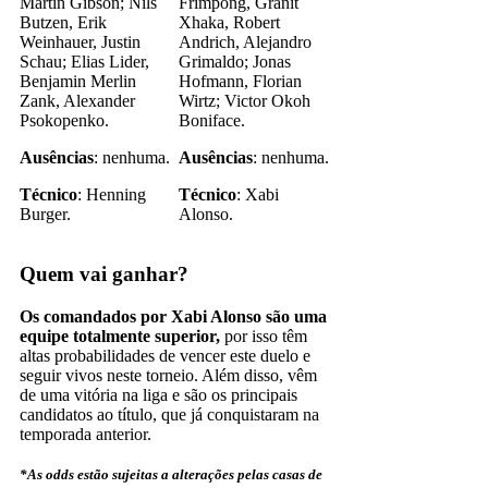
Martin Gibson; Nils
Frimpong, Granit
Butzen, Erik
Xhaka, Robert
Weinhauer, Justin
Andrich, Alejandro
Schau; Elias Lider,
Grimaldo; Jonas
Benjamin Merlin
Hofmann, Florian
Zank, Alexander
Wirtz; Victor Okoh
Psokopenko.
Boniface.
Ausências
: nenhuma.
Ausências
: nenhuma.
Técnico
: Henning
Técnico
: Xabi
Burger.
Alonso.
Quem vai ganhar?
Os comandados por Xabi Alonso são uma
equipe totalmente superior,
por isso têm
altas probabilidades de vencer este duelo e
seguir vivos neste torneio. Além disso, vêm
de uma vitória na liga e são os principais
candidatos ao título, que já conquistaram na
temporada anterior.
*As odds estão sujeitas a alterações pelas casas de