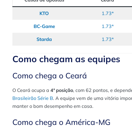
KTO
1.73*
BC-Game
1.73*
Sta
r
da
1.73*
Como chegam as equipes
Como chega o Ceará
O Ceará ocupa a
4ª posição
, com 62 pontos, e depend
Brasileirão Série B
. A equipe vem de uma vitória impor
manter o bom desempenho em casa​.
Como chega o América-MG