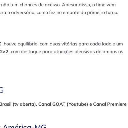
á não tem chances de acesso. Apesar disso, o time vem
ra o adversário, como fez no empate do primeiro turno​.
G
, houve equilíbrio, com duas vitórias para cada lado e um
2×2
, com destaque para atuações ofensivas de ambos os
G
Brasil (tv aberta), Canal GOAT (Youtube) e Canal Premiere
x América-MG