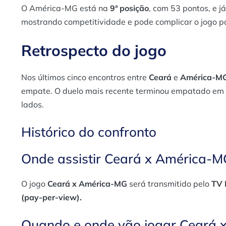
O América-MG está na
9ª posição
, com 53 pontos, e j
mostrando competitividade e pode complicar o jogo pa
Retrospecto do jogo
Nos últimos cinco encontros entre
Ceará
e
América-M
empate. O duelo mais recente terminou empatado em
lados​.
Histórico do confronto
Onde assistir Ceará x América-M
O jogo
Ceará x América-MG
será transmitido pelo
TV 
(pay-per-view).
Quando e onde vão jogar Ceará 