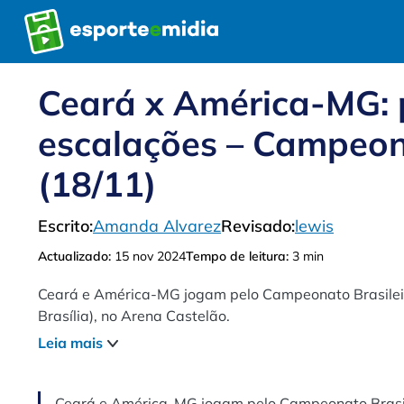
Pular
para
o
conteúdo
Ceará x América-MG: pa
escalações – Campeona
(18/11)
Escrito:
Amanda Alvarez
Revisado:
lewis
Actualizado:
15 nov 2024
Tempo de leitura:
3 min
Ceará e América-MG jogam pelo Campeonato Brasileiro
Brasília), no Arena Castelão.
Leia mais
Ceará e América-MG jogam pelo Campeonato Brasile