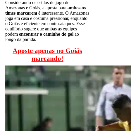
Considerando os estilos de jogo de
Amazonas e Goiás, a aposta para
ambos os
times marcarem
é interessante. O Amazonas
joga em casa e costuma pressionar, enquanto
o Goiás é eficiente em contra-ataques. Esse
equilíbrio sugere que ambas as equipes
podem
encontrar o caminho do gol
ao
longo da partida.
Aposte apenas no Goiás
marcando!