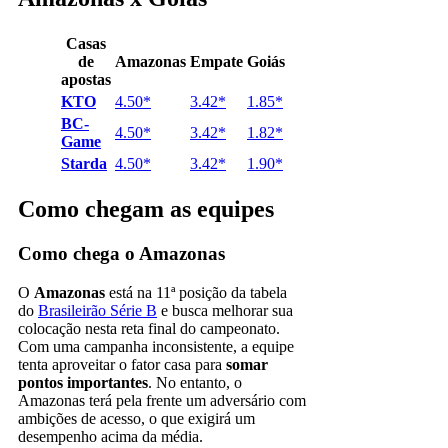
Casas
de
Amazonas
Empate
Goiás
apostas
KTO
4.50*
3.42*
1.85*
BC-
4.50*
3.42*
1.82*
Game
Sta
r
da
4.50*
3.42*
1.90*
Como chegam as equipes
Como chega o Amazonas
O
Amazonas
está na 11ª posição da tabela
do
Brasileirão Série B
e busca melhorar sua
colocação nesta reta final do campeonato.
Com uma campanha inconsistente, a equipe
tenta aproveitar o fator casa para
somar
pontos importantes
. No entanto, o
Amazonas terá pela frente um adversário com
ambições de acesso, o que exigirá um
desempenho acima da média.