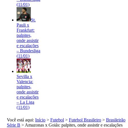
(11/01)
St.
Pauli x
Frankfurt:
palpites,
onde assistir
e escalações
– Bundesliga
(11/01)
Sevilla x
Valencia:
palpites,
onde assistir
e escalações
– La Liga
(11/01)
Você está aqui:
Início
>
Futebol
>
Futebol Brasileiro
>
Brasileirão
Série B
>
Amazonas x Goiás: palpites, onde assistir e escalações