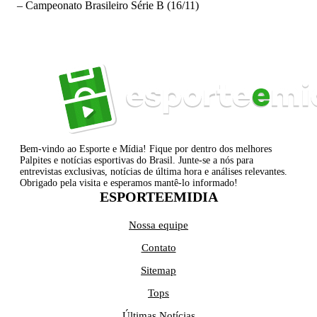
– Campeonato Brasileiro Série B (16/11)
Bem-vindo ao Esporte e Mídia! Fique por dentro dos melhores
Palpites e notícias esportivas do Brasil. Junte-se a nós para
entrevistas exclusivas, notícias de última hora e análises relevantes.
Obrigado pela visita e esperamos mantê-lo informado!
ESPORTEEMIDIA
Nossa equipe
Contato
Sitemap
Tops
Últimas Notícias