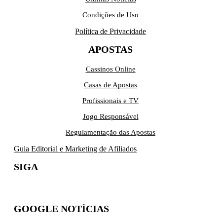
Condições de Uso
Política de Privacidade
APOSTAS
Cassinos Online
Casas de Apostas
Profissionais e TV
Jogo Responsável
Regulamentação das Apostas
Guia Editorial e Marketing de Afiliados
SIGA
GOOGLE NOTÍCIAS