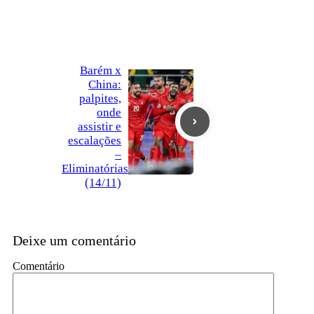
Barém x
China:
palpites,
onde
assistir e
escalações
–
Eliminatórias
(14/11)
Deixe um comentário
Comentário