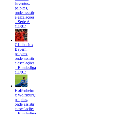
Juventus:
palpites,
onde assistir
e escalações
– Serie A
(11/01)
Gladbach x
Bayern:
palpites,
onde assistir
e escalações
– Bundesliga
(11/01)
Hoffenheim
x Wolfsburg:
palpites,
onde assistir
e escalações
– Bundesliga