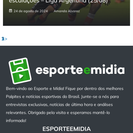
escalações – Liga Argentina (25/08)
24 de agosto de 2024
Amanda Alvarez
1
2
3
>>
Bem-vindo ao Esporte e Mídia! Fique por dentro dos melhores
Palpites e notícias esportivas do Brasil. Junte-se a nós para
entrevistas exclusivas, notícias de última hora e análises
relevantes. Obrigado pela visita e esperamos mantê-lo
informado!
ESPORTEEMIDIA