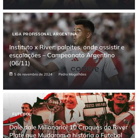
LIGA PROFISSONAL ARGENTINA
Instituto x River: palpites, onde assistir e
escalações – Campeonato Argentino
(06/11)
5 de novembro de 2024
Pedro Magalhães
FUTEBOL
Dale dale Millonario! 10 Craques do River
Plate que Mudaram a história o Futebol