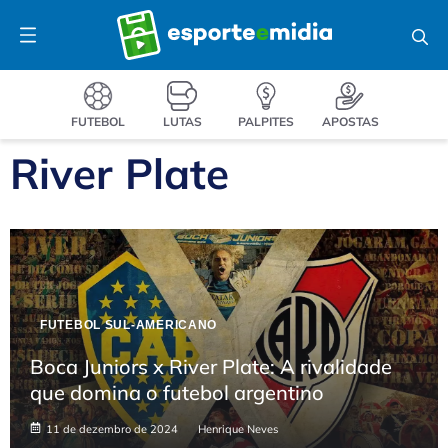
Pular
Menu
para
o
conteúdo
FUTEBOL
LUTAS
PALPITES
APOSTAS
River Plate
FUTEBOL SUL-AMERICANO
Boca Juniors x River Plate: A rivalidade
que domina o futebol argentino
11 de dezembro de 2024
Henrique Neves