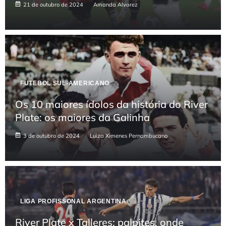
21 de outubro de 2024
Amanda Alvarez
FUTEBOL SUL-AMERICANO
Os 10 maiores ídolos da história do River
Plate: os maiores da Galinha
3 de outubro de 2024
Luiza Ximenes Pernambucano
LIGA PROFISSONAL ARGENTINA
River Plate x Talleres: palpites, onde