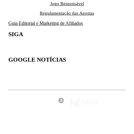
Jogo Responsável
Regulamentação das Apostas
Guia Editorial e Marketing de Afiliados
SIGA
GOOGLE NOTÍCIAS
Inscreva-se