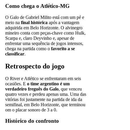
Como chega o Atlético-MG
O Galo de Gabriel Milito está com um pé e
meio na
final histórica
após a vantagem
adquirida em Belo Horizonte. O alvinegro
mineiro conta com peças-chave como Hulk,
Scarpa e, claro Deyvinho e, apesar de
enfrentar uma sequência de jogos intensos,
chega na partida como o
favorito a se
classificar
.
Retrospecto do jogo
O River e Atlético se enfrentaram em seis
ocasiões. E
o time argentino é um
verdadeiro freguês do Galo
, que venceu
quatro vezes e perdeu apenas uma. Uma das
vitórias foi justamente na partida de ida da
semifinal, em Belo Horizonte, que terminou
om o placar sonoro de 3 a 0.
Histórico do confronto