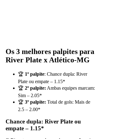
Os 3 melhores palpites para
River Plate x Atlético-MG
🏆
1º palpite
: Chance dupla: River
Plate ou empate – 1.15*
🏆
2º palpite:
Ambas equipes marcam:
Sim – 2.05*
🏆
3º palpite:
Total de gols: Mais de
2.5 – 2.00*
Chance dupla: River Plate ou
empate – 1.15*