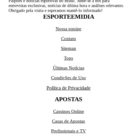
Palpites e notícias esportivas do Brasil. Junte-se a nós para
entrevistas exclusivas, notícias de última hora e análises relevantes.
Obrigado pela visita e esperamos mantê-lo informado!
ESPORTEEMIDIA
Nossa equipe
Contato
Sitemap
Tops
Últimas Notícias
Condições de Uso
Política de Privacidade
APOSTAS
Cassinos Online
Casas de Apostas
Profissionais e TV