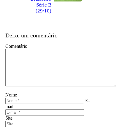
Série B
(29/10)
Deixe um comentário
Comentário
Nome
E-
mail
Site