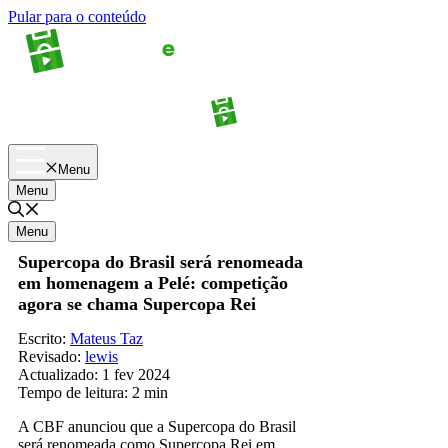
Pular para o conteúdo
Apostas
Palpites
Menu
Menu
Menu
Supercopa do Brasil será renomeada
em homenagem a Pelé: competição
agora se chama Supercopa Rei
Escrito:
Mateus Taz
Revisado:
lewis
Actualizado:
1 fev 2024
Tempo de leitura:
2 min
A CBF anunciou que a Supercopa do Brasil
será renomeada como Supercopa Rei em