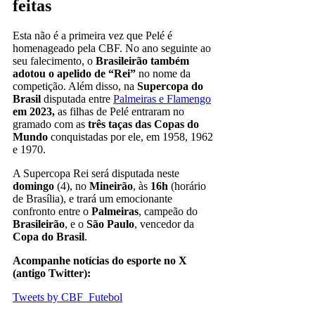
feitas
Esta não é a primeira vez que Pelé é
homenageado pela CBF. No ano seguinte ao
seu falecimento, o
Brasileirão também
adotou o apelido de “Rei”
no nome da
competição. Além disso, na
Supercopa do
Brasil
disputada entre
Palmeiras e Flamengo
em 2023,
as filhas de Pelé entraram no
gramado com as
três taças das Copas do
Mundo
conquistadas por ele, em 1958, 1962
e 1970.
A Supercopa Rei será disputada neste
domingo
(4), no
Mineirão
, às
16h
(horário
de Brasília), e trará um emocionante
confronto entre o
Palmeiras
, campeão do
Brasileirão
, e o
São Paulo
, vencedor da
Copa do Brasil
.
Acompanhe notícias do esporte no X
(antigo Twitter):
Tweets by CBF_Futebol