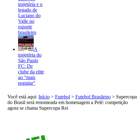
trajetória e o
legado de
Luciano do
Valle no
esporte
brasileiro
A
trajetória do
São Paulo
FC: De
clube da elite
ao “mais
popular”
Você está aqui:
Início
>
Futebol
>
Futebol Brasileiro
>
Supercopa
do Brasil será renomeada em homenagem a Pelé: competição
agora se chama Supercopa Rei