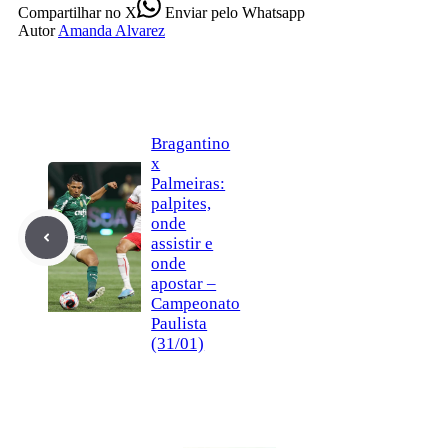
Compartilhar
no X
Enviar
pelo Whatsapp
Autor
Amanda Alvarez
Bragantino
x
Palmeiras:
palpites,
onde
assistir e
onde
apostar –
Campeonato
Paulista
(31/01)