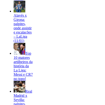
Alavés x
Girona:
palpites,
onde assistir
e escalações
– LaLiga
(11/01)
Top
10 maiores
artilheiros da
história da
La Liga:
Messi e CR7
no topo!
Real
Madrid x
Sevilla:
palpites,