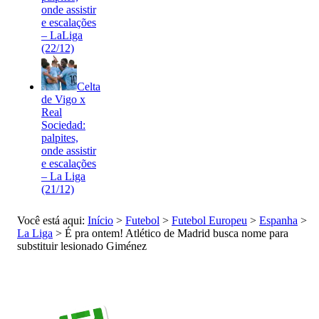
onde assistir
e escalações
– LaLiga
(22/12)
Celta
de Vigo x
Real
Sociedad:
palpites,
onde assistir
e escalações
– La Liga
(21/12)
Você está aqui:
Início
>
Futebol
>
Futebol Europeu
>
Espanha
>
La Liga
>
É pra ontem! Atlético de Madrid busca nome para
substituir lesionado Giménez