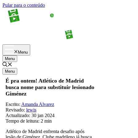
Pular para o conteúdo
Apostas
Palpites
Menu
Menu
Menu
É pra ontem! Atlético de Madrid
busca nome para substituir lesionado
Giménez
Escrito:
Amanda Alvarez
Revisado:
lewis
Actualizado:
30 jan 2024
Tempo de leitura:
2 min
Atlético de Madrid enfrenta desafio após
lesão de Giménez. Clube madrileno já busca