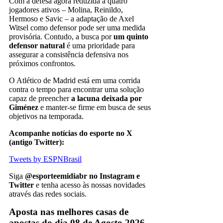
Com a defesa agora reduzida a quatro
jogadores ativos – Molina, Reinildo,
Hermoso e Savic – a adaptação de Axel
Witsel como defensor pode ser uma medida
provisória. Contudo, a busca por
um quinto
defensor natural
é uma prioridade para
assegurar a consistência defensiva nos
próximos confrontos.
O Atlético de Madrid está em uma corrida
contra o tempo para encontrar uma solução
capaz de preencher
a lacuna deixada por
Giménez
e manter-se firme em busca de seus
objetivos na temporada.
Acompanhe notícias do esporte no X
(antigo Twitter):
Tweets by ESPNBrasil
Siga
@esporteemidiabr no Instagram e
Twitter
e tenha acesso às nossas novidades
através das redes sociais.
Aposta nas melhores casas de
apostas do dia 08 de Agosto 2026