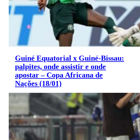
Guiné Equatorial x Guiné-Bissau:
palpites, onde assistir e onde
apostar – Copa Africana de
Nações (18/01)
Saiba onde apostar e onde assistir ao jogo de hoje entre
Guiné Equatorial x Guiné-Bissau.