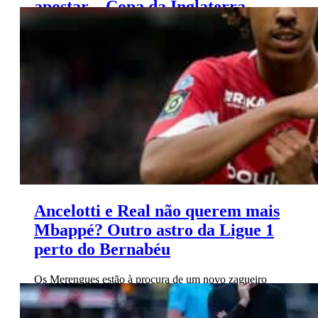
apostar – Copa da Inglaterra
(17/01)
Ancelotti e Real não querem mais
Mbappé? Outro astro da Ligue 1
perto do Bernabéu
Os Merengues estão à procura de um novo zagueiro
para reforçar a defesa após as lesões de Éder Militão e
David Alaba.