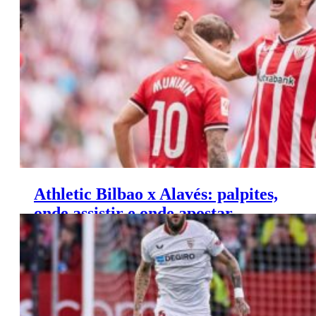
Saiba onde apostar e onde assistir ao jogo de hoje entre
Botafogo x Madureira.
Athletic Bilbao x Alavés: palpites,
onde assistir e onde apostar –
Copa do Rei (16/01)