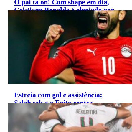
O pai ta on! Com shape em dia,
Cristiano Ronaldo é elogiado por
nutricionista do Al Nassr
Estreia com gol e assistência:
Salah salva o Egito contra
Moçambique