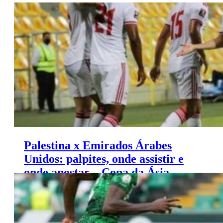
Saiba onde apostar e onde assistir ao jogo de hoje entre
Vasco x San Lorenzo.
Palestina x Emirados Árabes
Unidos: palpites, onde assistir e
onde apostar – Copa da Ásia
(18/01)