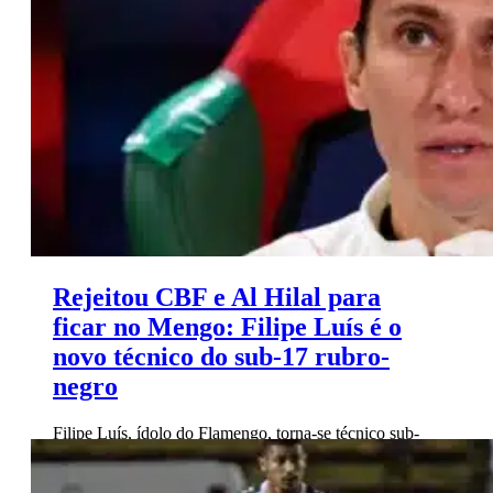
talento do futebol juvenil norte-americano.
Rejeitou CBF e Al Hilal para
ficar no Mengo: Filipe Luís é o
novo técnico do sub-17 rubro-
negro
Filipe Luís, ídolo do Flamengo, torna-se técnico sub-
17, recusando ofertas. Transição promissora encerra
brilhante carreira como jogador.