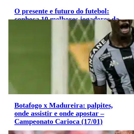
O presente e futuro do futebol:
conheça 10 melhores jogadores da
década de 2020
Botafogo x Madureira: palpites,
onde assistir e onde apostar –
Campeonato Carioca (17/01)