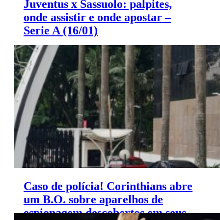
Juventus x Sassuolo: palpites,
onde assistir e onde apostar –
Serie A (16/01)
Saiba onde apostar e onde assistir ao jogo de hoje entre
Juventus e Sassuolo.
Caso de polícia! Corinthians abre
um B.O. sobre aparelhos de
espionagem descobertos em seus