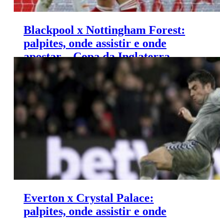
Blackpool x Nottingham Forest:
palpites, onde assistir e onde
apostar – Copa da Inglaterra
(17/01)
Everton x Crystal Palace:
palpites, onde assistir e onde