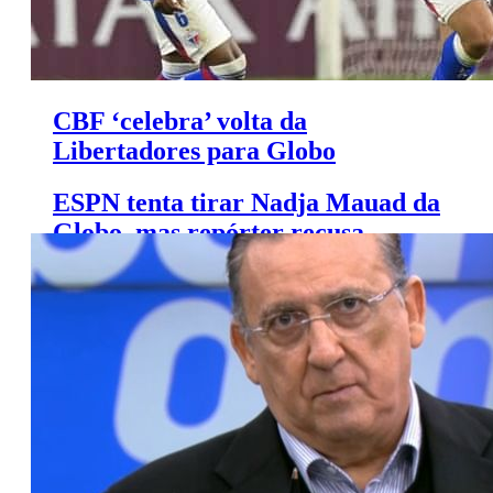
CBF ‘celebra’ volta da
Libertadores para Globo
ESPN tenta tirar Nadja Mauad da
Globo, mas repórter recusa
proposta