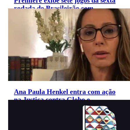
Premiere exibe sete jogos da sexta
rodada do Brasileirão com
exclusividade neste fim de semana
Ana Paula Henkel entra com ação
na Justiça contra Globo e
Casagrande