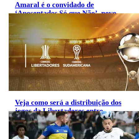
Amaral é o convidado de
‘Aposentados Só que Não’, novo
quadro do ‘Esporte Espetacular’
Veja como será a distribuição dos
jogos da Libertadores entre
Globo, ESPN e Paramount