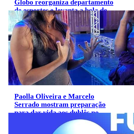
Globo reorganiza departamento
de esportes e levanta a bola de
uma “nova geração”
Paolla Oliveira e Marcelo
Serrado mostram preparação
para dar vida aos dublês no
‘Esporte Espetacular’