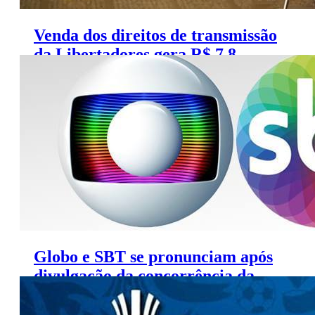
Venda dos direitos de transmissão
da Libertadores gera R$ 7,8
bilhões à Conmebol
Globo e SBT se pronunciam após
divulgação da concorrência da
Libertadores