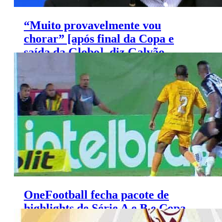
“Muito provavelmente vou
chorar” [após final da Copa e
saída da Globo], diz Galvão
Bueno
OneFootball fecha pacote de
highlights de Série A e B e Copa
do Brasil com a Globo