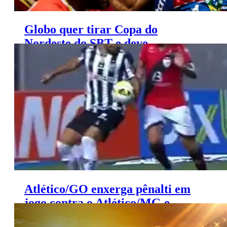
Globo quer tirar Copa do
Nordeste do SBT e deve
formalizar proposta
Atlético/GO enxerga pênalti em
jogo contra o Atlético/MG e
critica ‘Central do Apito’