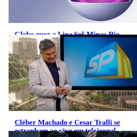
Globo quer a Liga Sul-Minas-Rio
na TV aberta e fechada
Cléber Machado e Cesar Tralli se
estranham ao vivo em telejornal