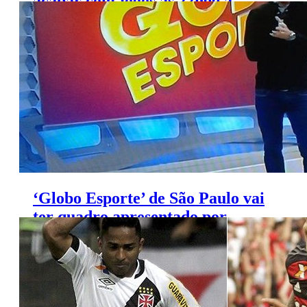
acabar com jogos às 22h00 a
partir do ano que vem
‘Globo Esporte’ de São Paulo vai
ter quadro apresentado por
jogador em atividade