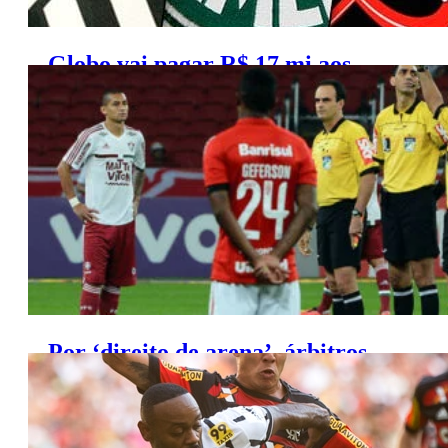
Globo vai pagar R$ 17 mi aos
clubes grandes pelo Paulistão
Por ‘direito de arena’, árbitros
movem ação contra a Globo