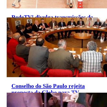
RedeTV! divulga transmissões da
semana da Superliga de Vôlei
Conselho do São Paulo rejeita
proposta da Globo para TV
aberta