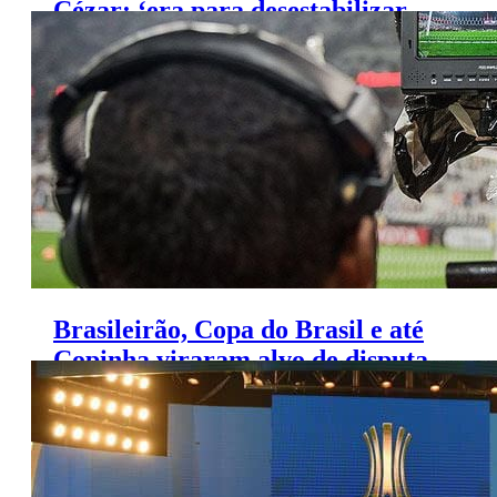
Cézar: ‘era para desestabilizar,
mas fortaleceu’
Brasileirão, Copa do Brasil e até
Copinha viraram alvo de disputa
entre emissoras em 2016