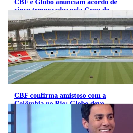
CBF e Globo anunciam acordo de
cinco temporadas pela Copa do
Brasil
CBF confirma amistoso com a
Colômbia no Rio; Globo deve
mostrar