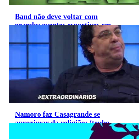
Band não deve voltar com
grandes eventos esportivos em
2017, diz colunista
Namoro faz Casagrande se
aproximar da religião; ‘tenho
Jesus no meu coração’