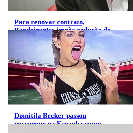
Para renovar contrato,
Bandeirantes impõe redução de
salário a José Silvério
Domitila Becker passou
perrengue na Espanha como
repórter do SporTV