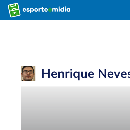
Pular
para
o
conteúdo
Henrique Neve