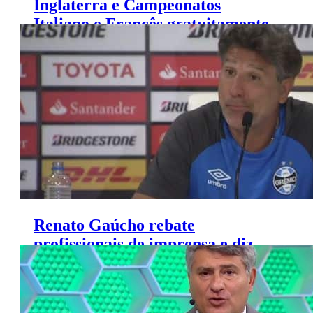
Inglaterra e Campeonatos
Italiano e Francês gratuitamente
no final de semana
Renato Gaúcho rebate
profissionais de imprensa e diz
querer ser comentarista esportivo