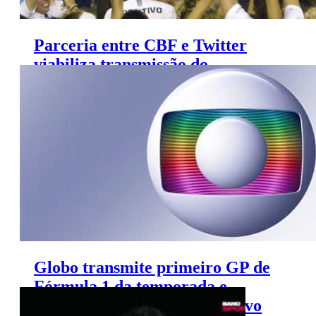
Parceria entre CBF e Twitter
viabiliza transmissão do
Brasileiro Feminino pela Internet
Globo transmite primeiro GP de
Fórmula 1 da temporada e
Campeonatos Estaduais ao vivo