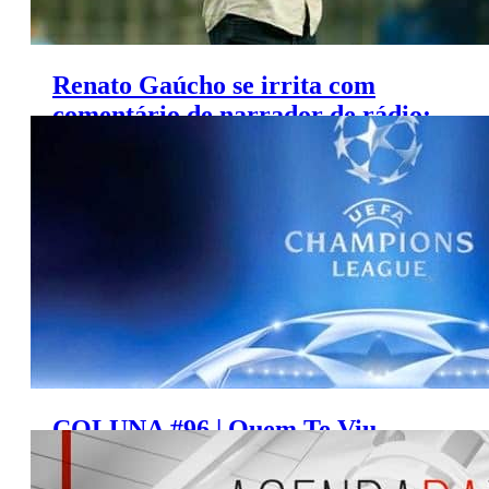
Renato Gaúcho se irrita com
comentário de narrador de rádio;
‘na próxima vou pegar pesado’
COLUNA #96 | Quem Te Viu,
Quem TV, por Carlos Salvador