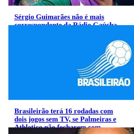
Sérgio Guimarães não é mais
correspondente da Rádio Gaúcha
no Rio de Janeiro
Brasileirão terá 16 rodadas com
dois jogos sem TV, se Palmeiras e
Athletico não fecharem com