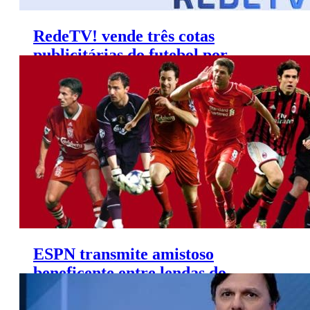
RedeTV! vende três cotas
publicitárias do futebol por
valores milionários
ESPN transmite amistoso
beneficente entre lendas do
Liverpool FC e AC Milan