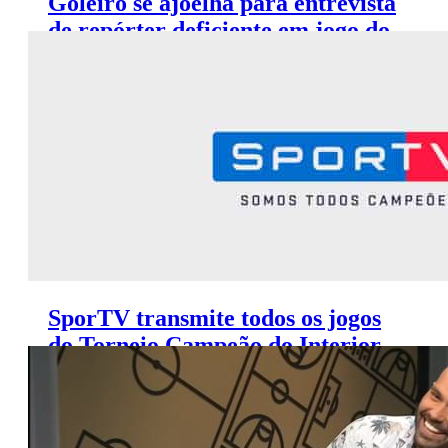
Goleiro se ajoelha para entrevista
de repórter deficiente em jogo do
Campeonato Paraibano
SporTV transmite todos os jogos
do Torneio Campeão do Interior
do Paulistão