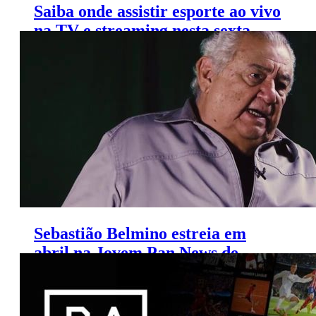
Saiba onde assistir esporte ao vivo
na TV e streaming nesta sexta
(22/3/2019)
Sebastião Belmino estreia em
abril na Jovem Pan News de
Fortaleza, diz blog