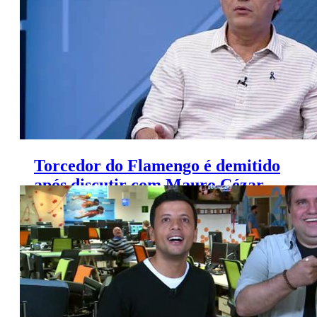
Torcedor do Flamengo é demitido
após discutir com Mauro Cézar
Pereira em rede social