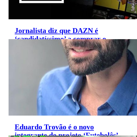
Jornalista diz que DAZN é
‘candidatíssimo’ a comprar o
FOX Sports
Eduardo Trovão é o novo
integrante do projeto ‘Futebolês’