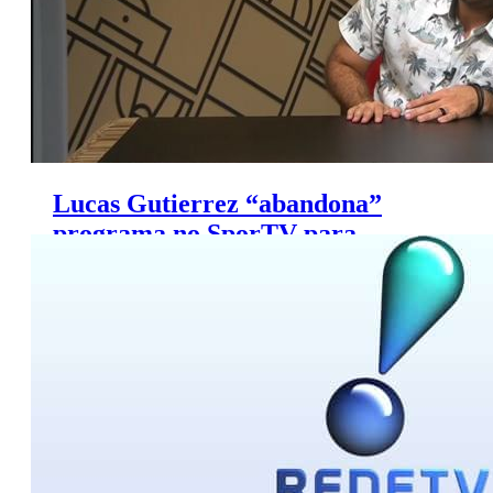
Lucas Gutierrez “abandona”
programa no SporTV para
brincar com Daniel Pereira