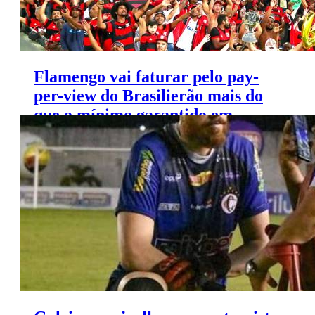
Flamengo vai faturar pelo pay-
per-view do Brasilierão mais do
que o mínimo garantido em
contrato