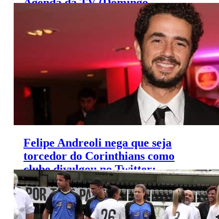
Agenda da TV (Domingo,
6/9/2015)
Felipe Andreoli nega que seja
torcedor do Corinthians como
clube divulgou no Twitter;
entenda