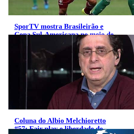
SporTV mostra Brasileirão e
Copa Sul-Americana no meio de
semana; veja escala
Coluna do Albio Melchioretto
#57: Fair play e liberdade de