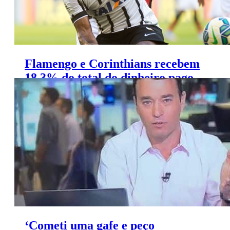
Flamengo e Corinthians recebem
18,3% do total do dinheiro pago
pela Globo
‘Cometi uma gafe e peço