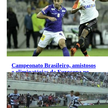
canais EI MAXX
Campeonato Brasileiro, amistosos
e eliminatórias da Eurocopa no
SporTV; veja escalas