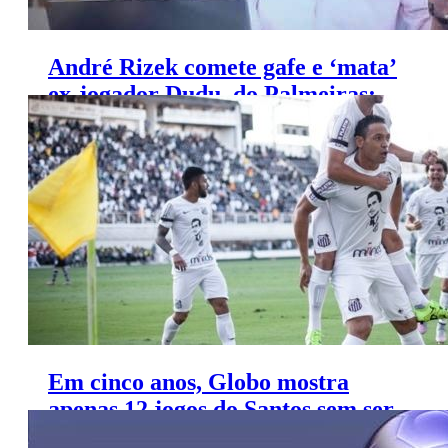
André Rizek comete gafe e ‘mata’
ex-jogador Dudu, do Palmeiras;
entenda
Em cinco anos, Globo mostra
apenas 12 jogos do Santos sem ser
clássico