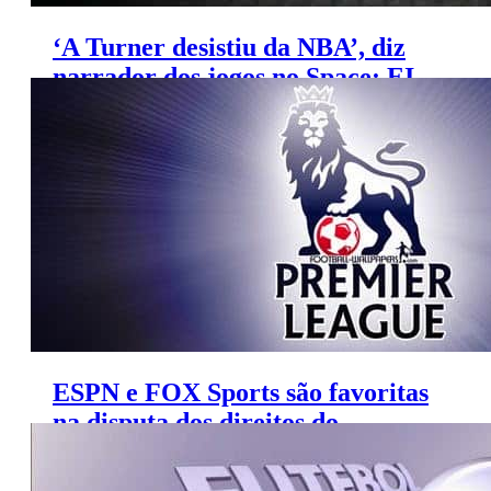
‘A Turner desistiu da NBA’, diz
narrador dos jogos no Space; EI
MAXX não deve mostrar
ESPN e FOX Sports são favoritas
na disputa dos direitos do
Campeonato Inglês, diz colunista