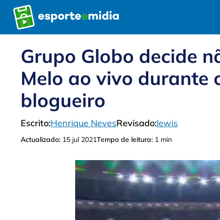
Pular
para
o
conteúdo
Grupo Globo decide nã
Melo ao vivo durante 
blogueiro
Escrito:
Henrique Neves
Revisado:
lewis
Actualizado:
15 jul 2021
Tempo de leitura:
1 min