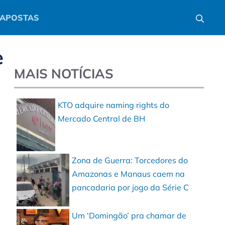
APOSTAS
e
MAIS NOTÍCIAS
KTO adquire naming rights do
Mercado Central de BH
Zona de Guerra: Torcedores do
Amazonas e Manaus caem na
pancadaria por jogo da Série C
Um ‘Domingão’ pra chamar de