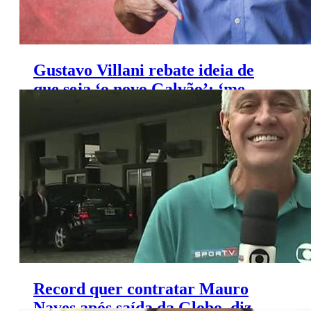
Gustavo Villani rebate ideia de
que seja ‘o novo Galvão’: ‘me
descolo disso’
Record quer contratar Mauro
Naves após saída da Globo, diz