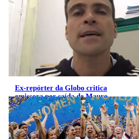
colunista
Ex-repórter da Globo critica
emissora por saída de Mauro
Naves