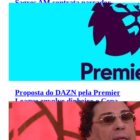
Sagres AM contrata narrador
Hugo Sérgio
Proposta do DAZN pela Premier
League envolve dinheiro e Copa
da Inglaterra, diz site