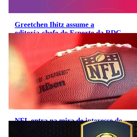
Greetchen Ihitz assume a
editoria-chefe do Esporte da RDC
TV
NFL entra na mira de interesse do
DAZN, diz site