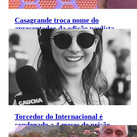
Casagrande troca nome do
apresentador da edição paulista
do ‘Globo Esporte’
Torcedor do Internacional é
condenado a 4 meses de prisão
por agredir jornalista