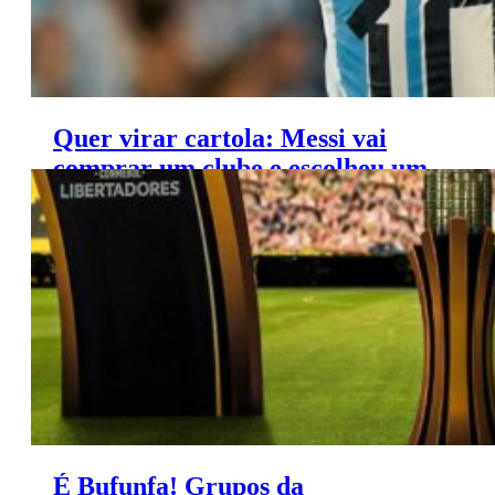
Quer virar cartola: Messi vai
comprar um clube e escolheu um
presidente polêmico
É Bufunfa! Grupos da