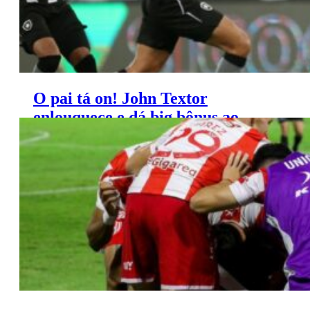
O pai tá on! John Textor
enlouquece e dá big bônus ao
Botafogo