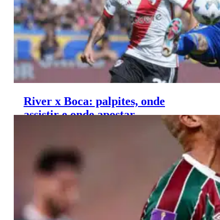
River x Boca: palpites, onde
assistir e onde apostar –
Campeonato Argentino (25/02)