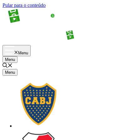
Pular para o conteúdo
Apostas
Palpites
Menu
Menu
Menu