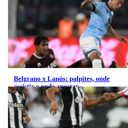
contatos frequentes com o jogador. Preparação segue
intensa para a Libertadores.
Belgrano x Lanús: palpites, onde
assistir e onde apostar –
Campeonato argentino (20/03)