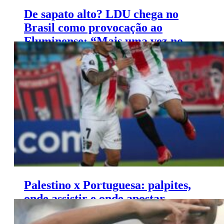
De sapato alto? LDU chega no
Brasil como provocação ao
Fluminense: “Mais uma vez no
Rio”
Palestino x Portuguesa: palpites,
onde assistir e onde apostar –
Copa Libertadores (27/02)