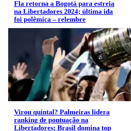
Fla retorna a Bogotá para estreia
na Libertadores 2024; última ida
foi polêmica – relembre
Após quase seis anos, Rubro-Negro enfrenta
Millonarios no mesmo palco de polêmica arbitragem.
Virou quintal? Palmeiras lidera
ranking de pontuação na
Libertadores; Brasil domina top