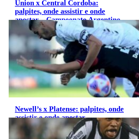
Union x Central Cordoba:
palpites, onde assistir e onde
apostar – Campeonato Argentino
(18/03)
Newell’s x Platense: palpites, onde
assistir e onde apostar –
Campeonato Argentino (15/03)