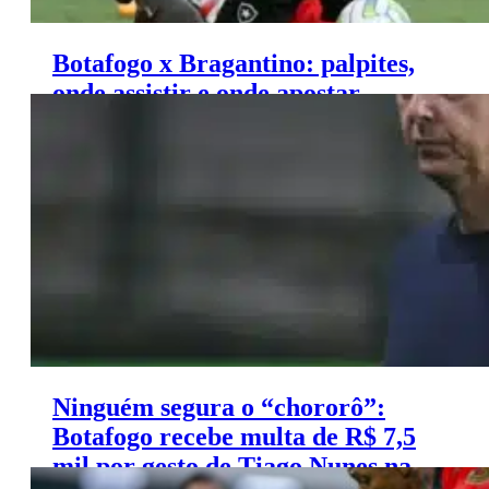
Botafogo x Bragantino: palpites,
onde assistir e onde apostar –
Libertadores (06/03)
Ninguém segura o “chororô”:
Botafogo recebe multa de R$ 7,5
mil por gesto de Tiago Nunes na