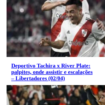
Sportivo Ameliano x Athletico Paranaense: palpites
Sulamericana (02/04)
Deportivo Tachira x River Plate:
palpites, onde assistir e escalações
– Libertadores (02/04)
Deportivo Tachira x River Plate: palpites, Libertadores
(02/04)