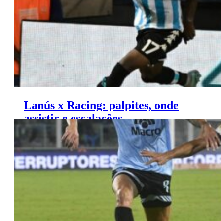
Lanús x Racing: palpites, onde
assistir e escalações –
Campeonato Argentino (13/06)