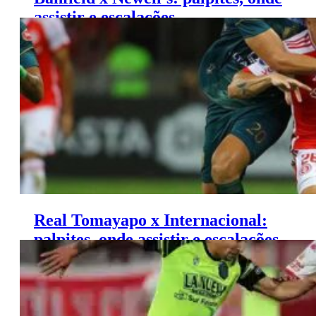
assistir e escalações –
Campeonato Argentino (04/06)
Real Tomayapo x Internacional:
palpites, onde assistir e escalações
– Sulamericana (04/06)