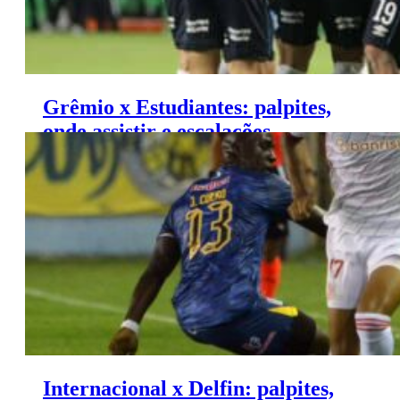
Grêmio x Estudiantes: palpites,
onde assistir e escalações –
Libertadores (08/06)
Internacional x Delfin: palpites,