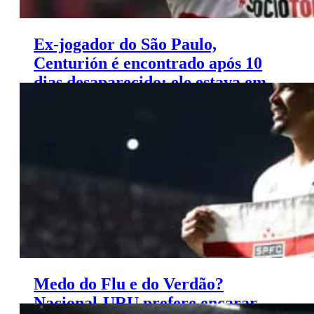
Ex-jogador do São Paulo,
Centurión é encontrado após 10
dias desaparecido: ele estava em
casa!
Medo do Flu e do Verdão?
Nacional-URU prefere encarar