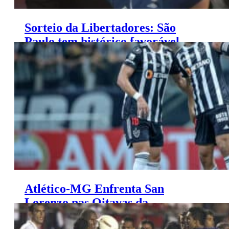
Sorteio da Libertadores: São
Paulo tem histórico favorável
contra seu rival nas oitavas
Atlético-MG Enfrenta San
Lorenzo nas Oitavas da
Libertadores