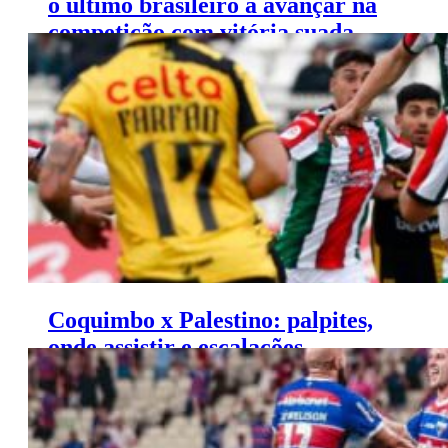
o último brasileiro a avançar na
competição com vitória suada
sobre Huachipato
Coquimbo x Palestino: palpites,
onde assistir e escalações –
Campeonato Chileno (06/06)