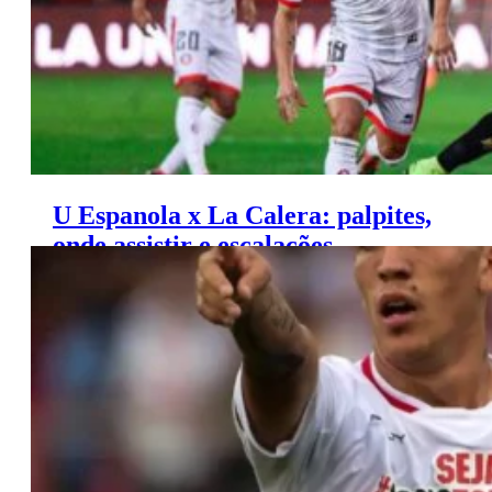
U Espanola x La Calera: palpites,
onde assistir e escalações –
Campeonato Chileno (07/06)