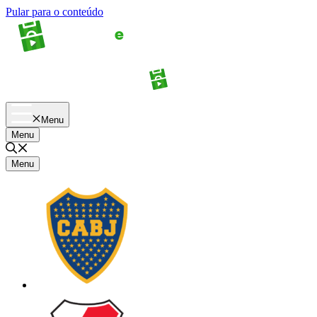
Pular para o conteúdo
Apostas
Palpites
Menu
Menu
Menu