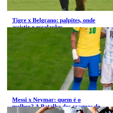
Tigre x Belgrano: palpites, onde
assistir e escalações –
Campeonato Argentino (13/06)
Messi x Neymar: quem é o
melhor? A Batalha dos craques do