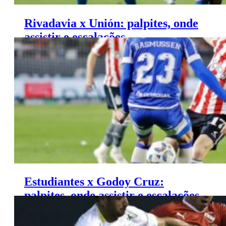
Rivadavia x Unión: palpites, onde
assistir e escalações –
Campeonato Argentino (04/06)
Estudiantes x Godoy Cruz:
palpites, onde assistir e escalações
– Campeonato Argentino (03/06)