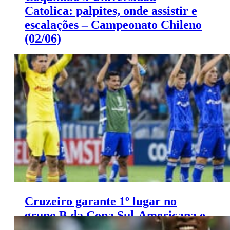
Catolica: palpites, onde assistir e
escalações – Campeonato Chileno
(02/06)
Colo Colo x Copiado: palpites, onde assistir e
escalações – Campeonato Chileno (02/06)
Cruzeiro garante 1º lugar no
grupo B da Copa Sul-Americana e
Seabra exalta a torcida