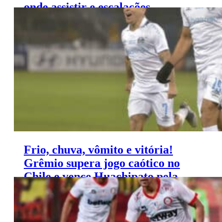
onde assistir e escalações –
Sulamericana (08/06)
Frio, chuva, vômito e vitória!
Grêmio supera jogo caótico no
Chile e vence Huachipato pela
Libertadores