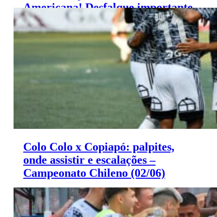
Americana! Desfalque importante
para o Boca Juniors
Colo Colo x Copiapó: palpites,
onde assistir e escalações –
Campeonato Chileno (02/06)
Colo Colo x Copiado: palpites, onde assistir e
escalações – Campeonato Chileno (02/06)