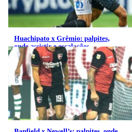
Huachipato x Grêmio: palpites,
onde assistir e escalações –
Libertadores (04/06)
Banfield x Newell’s: palpites, onde