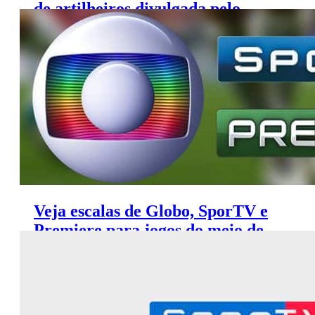
de artilheiros divulgada pelo
SporTV
Veja escalas de Globo, SporTV e
Premiere para jogos do meio de
semana