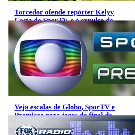
Torcedor ofende repórter Kelyy
Costa do SporTV, e é expulso de
estádio no RS
Veja escalas de Globo, SporTV e
Premiere para jogos do final de
semana