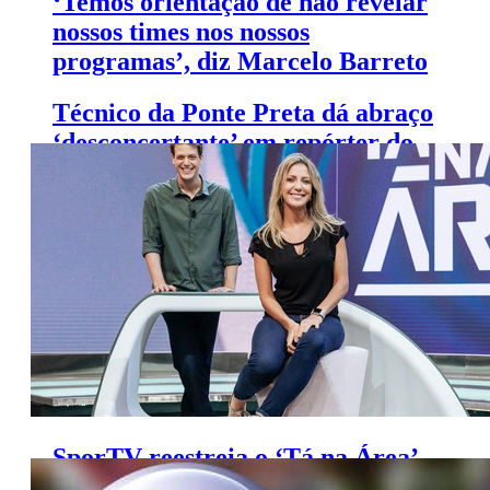
‘Temos orientação de não revelar
nossos times nos nossos
programas’, diz Marcelo Barreto
Técnico da Ponte Preta dá abraço
‘desconcertante’ em repórter do
SporTV; veja
SporTV reestreia o ‘Tá na Área’
com visual e apresentador novos