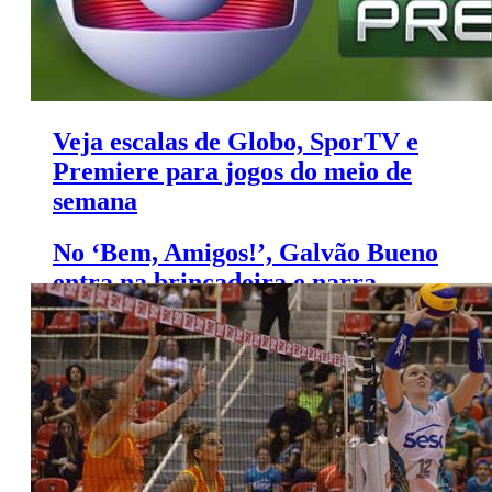
Veja escalas de Globo, SporTV e
Premiere para jogos do meio de
semana
No ‘Bem, Amigos!’, Galvão Bueno
entra na brincadeira e narra
cirurgia de Neymar