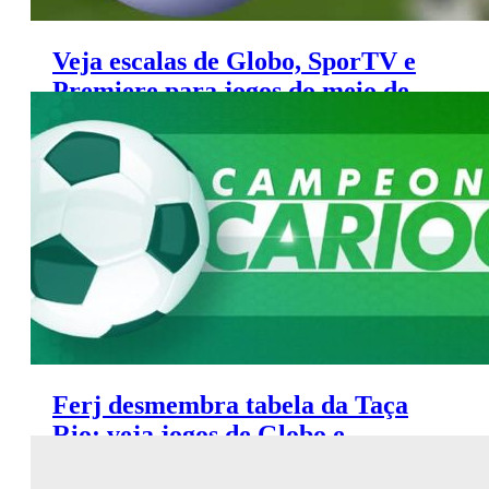
Veja escalas de Globo, SporTV e
Premiere para jogos do meio de
semana
Ferj desmembra tabela da Taça
Rio; veja jogos de Globo e
SporTV