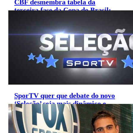
CBF desmembra tabela da
terceira fase da Copa do Brasil;
veja jogos da TV
SporTV quer que debate do novo
‘Seleção’ seja mais dinâmico e
direto