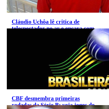
Cláudio Uchôa lê critica de
telespectador no ar e encara com
bom humor; veja
CBF desmembra primeiras
rodadas da Série B; veja jogos do