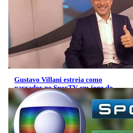
semana
Gustavo Villani estreia como
narrador no SporTV em jogo do
São Paulo pelo Brasileirão