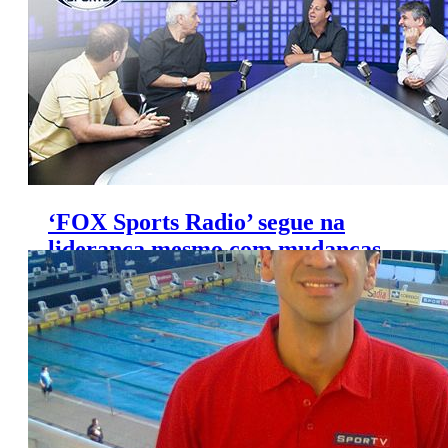
‘FOX Sports Radio’ segue na
liderança mesmo com mudanças
no ‘Seleção SporTV’