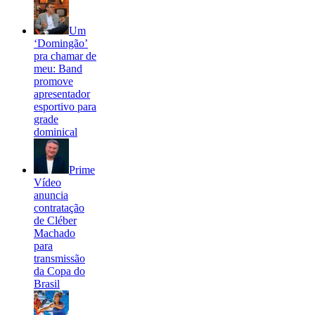
Um
‘Domingão’
pra chamar de
meu: Band
promove
apresentador
esportivo para
grade
dominical
Prime
Vídeo
anuncia
contratação
de Cléber
Machado
para
transmissão
da Copa do
Brasil