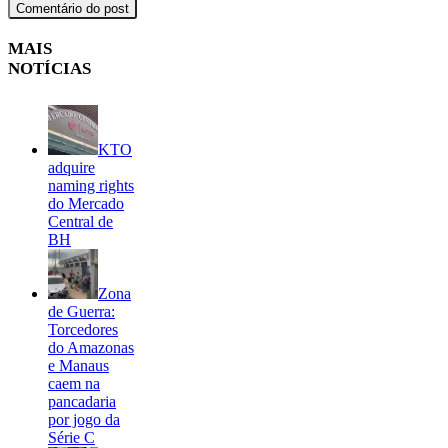
MAIS
NOTÍCIAS
KTO
adquire
naming rights
do Mercado
Central de
BH
Zona
de Guerra:
Torcedores
do Amazonas
e Manaus
caem na
pancadaria
por jogo da
Série C