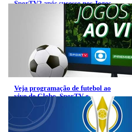
SporTV2 após sucesso nos Jogos
Olímpicos
Veja programação de futebol ao
vivo de Globo, SporTV e
Premiere (14 a 17 de agosto)