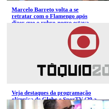
Marcelo Barreto volta a se
retratar com o Flamengo após
dizer que o rubro-negro estava
sem atletas nos Jogos de Tóquio
Veja destaques da programação
olímpica de Globo e SporTV (29 a
31 de julho)