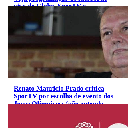
vivo de Globo, SporTV e
Premiere (4 a 6 de agosto)
Renato Mauricio Prado critica
SporTV por escolha de evento dos
Jogos Olímpicos: ‘não entende
bulhufas’