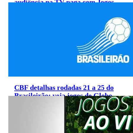
audiência na TV paga com Jogos
Paralímpicos
CBF detalhas rodadas 21 a 25 do
Brasileirão; veja jogos de Globo,
SporTV e TNT