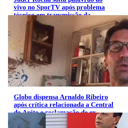
vivo no SporTV após problema
técnico em transmissão da
Olimpíada
Globo dispensa Arnaldo Ribeiro
após crítica relacionada a Central
do Apito e reclamação de ex-
árbitros