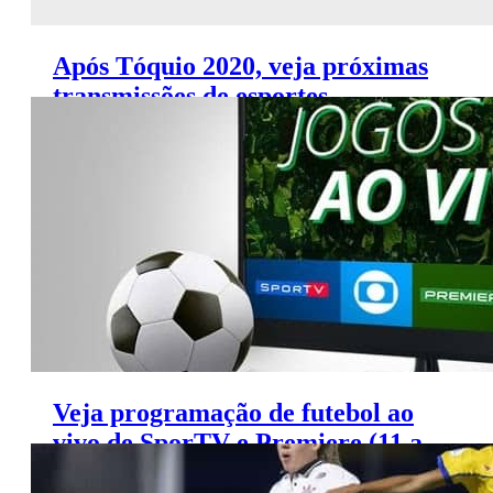
Após Tóquio 2020, veja próximas
transmissões de esportes
olímpicos no SporTV
Veja programação de futebol ao
vivo de SporTV e Premiere (11 a
13 de agosto)