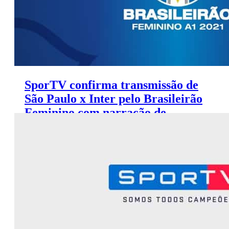
SporTV confirma transmissão de
São Paulo x Inter pelo Brasileirão
Feminino com narração de
Natália Lara