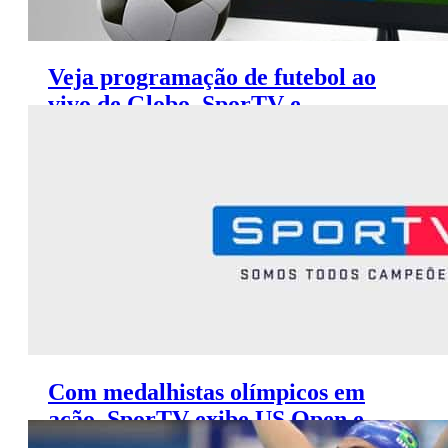
Veja programação de futebol ao
vivo de Globo, SporTV e
Premiere (28 a 31 de agosto)
Com medalhistas olímpicos em
ação, SporTV exibe US Open e
Street League Skateboarding