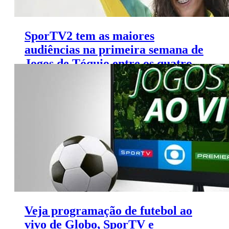
SporTV2 tem as maiores
audiências na primeira semana de
Jogos de Tóquio entre os quatro
canais SporTV
Veja programação de futebol ao
vivo de Globo, SporTV e