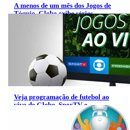
A menos de um mês dos Jogos de
Tóquio, Globo exibe séries
especiais sobre o tema
Veja programação de futebol ao
vivo de Globo, SporTV e
Premiere (26 a 29 de junho)