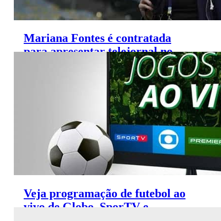
Mariana Fontes é contratada
para apresentar telejornal no
SporTV
Veja programação de futebol ao
vivo de Globo, SporTV e
Premiere (14 a 16 de julho)