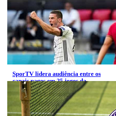
Tóquio
SporTV lidera audiência entre os
canais pagos em 25 jogos da
Eurocopa