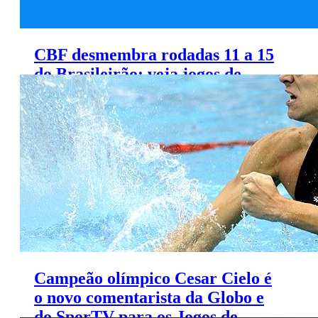
CBF desmembra rodadas 11 a 15
do Brasileirão; veja jogos de
Globo, SporTV e TNT
Campeão olímpico Cesar Cielo é
o novo comentarista da Globo e
do SporTV para os Jogos de