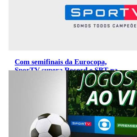
Com semifinais da Eurocopa,
SporTV supera Record e SBT na
audiência