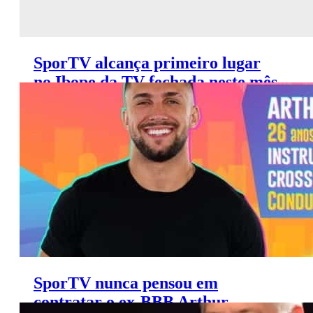
SporTV alcança primeiro lugar
no Ibope da TV fechada neste mês
de junho
SporTV nunca pensou em
contratar o ex-BBB Arthur