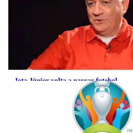
Picolli, diz colunista
Jota Júnior volta a narrar futebol
no SporTV nesta terça-feira