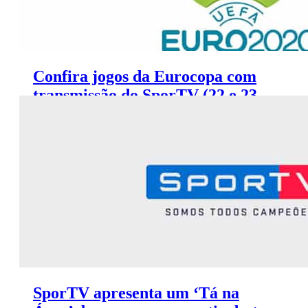
Confira jogos da Eurocopa com
transmissão do SporTV (22 e 23
de junho)
SporTV apresenta um ‘Tá na