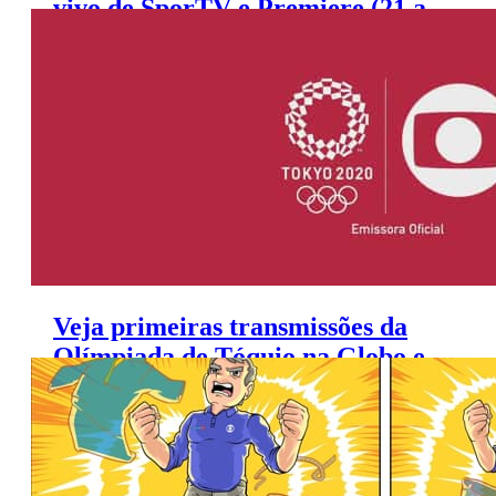
vivo de SporTV e Premiere (21 a
23 de julho)
Veja primeiras transmissões da
Olímpiada de Tóquio na Globo e
SporTV