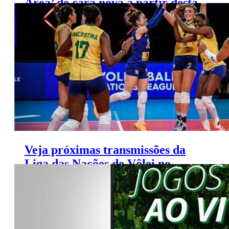
Área’ de cara nova a partir desta
terça
Veja próximas transmissões da
Liga das Nações de Vôlei no
SporTV