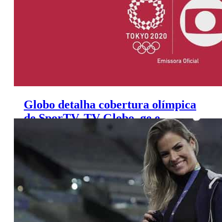
Globo detalha cobertura olímpica
de SporTV, TV Globo, ge e
Globoplay