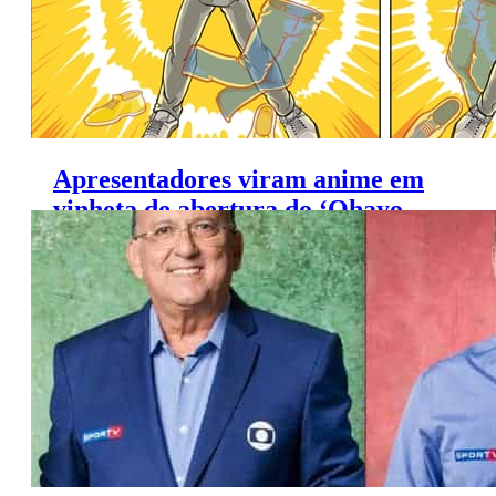
Apresentadores viram anime em
vinheta de abertura do ‘Ohayo
Tóquio’ no SporTV