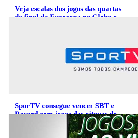
Veja escalas dos jogos das quartas
de final da Eurocopa na Globo e
SporTV
SporTV consegue vencer SBT e
Record com jogos das oitavas de
final da Eurocopa