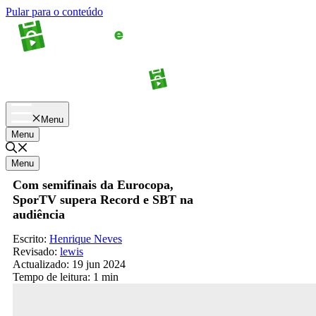
Pular para o conteúdo
Apostas
Palpites
Menu
Menu
Menu
Com semifinais da Eurocopa,
SporTV supera Record e SBT na
audiência
Escrito:
Henrique Neves
Revisado:
lewis
Actualizado:
19 jun 2024
Tempo de leitura:
1 min