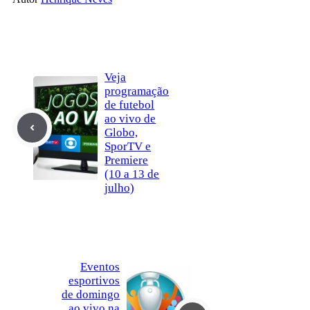
Veja
programação
de futebol
ao vivo de
Globo,
SporTV e
Premiere
(10 a 13 de
julho)
Eventos
esportivos
de domingo
ao vivo na