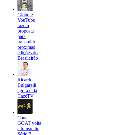
Globo e
YouTube
fazem
proposta
para
transmitir
próximas
edições do
Brasileirão
Ricardo
Bulgarelli
agora é da
CazéTV
Canal
GOAT volta
a transmitir
Série B