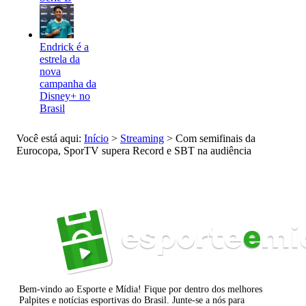
Endrick é a
estrela da
nova
campanha da
Disney+ no
Brasil
Você está aqui:
Início
>
Streaming
>
Com semifinais da
Eurocopa, SporTV supera Record e SBT na audiência
Bem-vindo ao Esporte e Mídia! Fique por dentro dos melhores
Palpites e notícias esportivas do Brasil. Junte-se a nós para