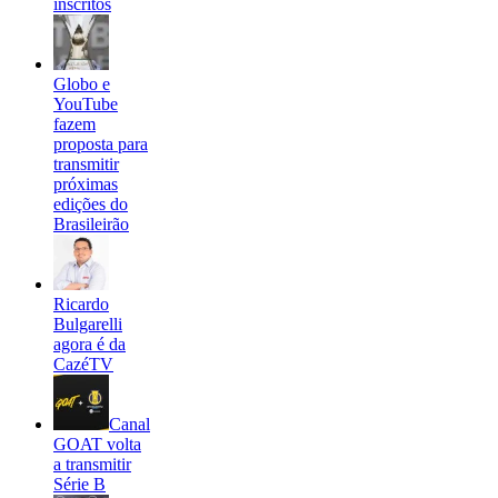
inscritos
Globo e
YouTube
fazem
proposta para
transmitir
próximas
edições do
Brasileirão
Ricardo
Bulgarelli
agora é da
CazéTV
Canal
GOAT volta
a transmitir
Série B