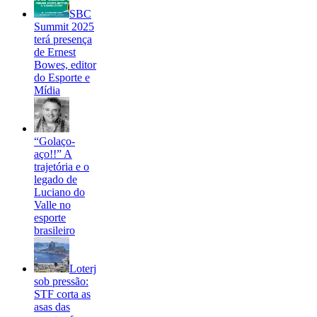
SBC
Summit 2025
terá presença
de Ernest
Bowes, editor
do Esporte e
Mídia
“Golaço-
aço!!” A
trajetória e o
legado de
Luciano do
Valle no
esporte
brasileiro
Loterj
sob pressão:
STF corta as
asas das