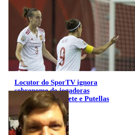
e desativa conta em rede social
Locutor do SporTV ignora
sobrenome de jogadoras
espanholas: Boquete e Putellas