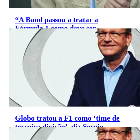
“A Band passou a tratar a
Fórmula 1 como deve ser
tratada”, diz Sérgio Maurício
Globo tratou a F1 como ‘time de
terceira divisão’, diz Sergio
Maurício