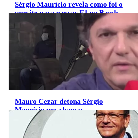
Sérgio Maurício revela como foi o
convite para narrar F1 na Band:
‘tô dentro’
Mauro Cezar detona Sérgio
Maurício por chamar
flamenguistas de ‘favelados’