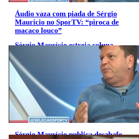
Áudio vaza com piada de Sérgio
Mauricio no SporTV: “piroca de
macaco louco”
Sérgio Maurício estreia coluna
em site de automobilismo
Sérgio Maurício publica desabafo