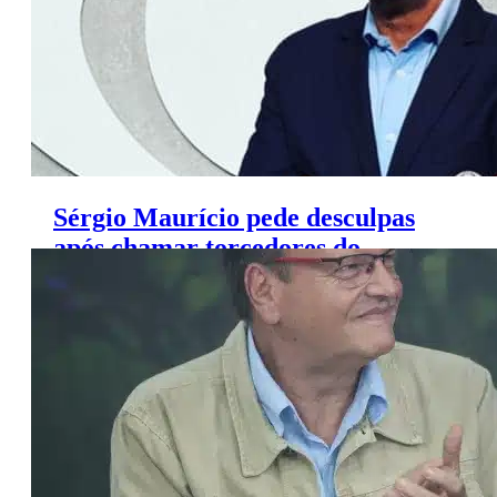
Sérgio Maurício pede desculpas
após chamar torcedores do
Flamengo de ‘duros’ e ‘favelados’