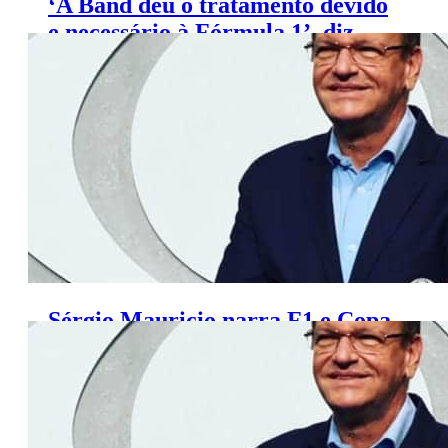
‘A Band deu o tratamento devido
e necessário à Fórmula 1’, diz
Sérgio Maurício
Sérgio Mauricio narra F1 e Copa
Truck na Band neste domingo