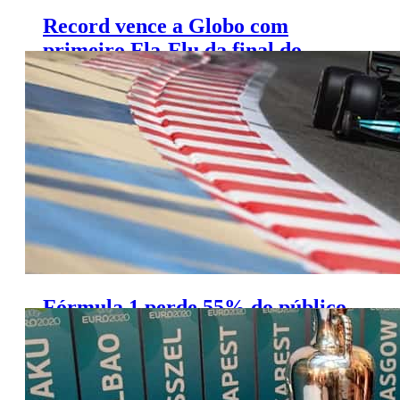
Record vence a Globo com
primeiro Fla-Flu da final do
Carioca
Fórmula 1 perde 55% do público
com saída da Globo para Band