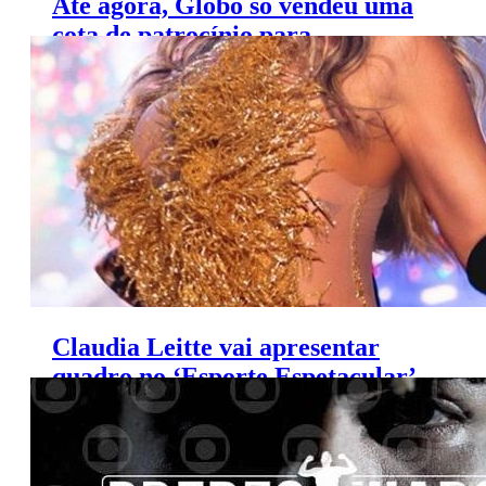
Até agora, Globo só vendeu uma
cota de patrocínio para
transmissão dos Jogos de Tóquio
Claudia Leitte vai apresentar
quadro no ‘Esporte Espetacular’
da Globo