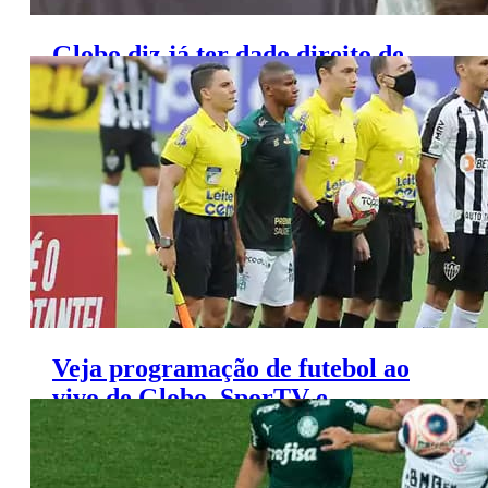
Globo diz já ter dado direito de
resposta a Ana Paula Henkel
Veja programação de futebol ao
vivo de Globo, SporTV e
Premiere (15 a 16 de maio)