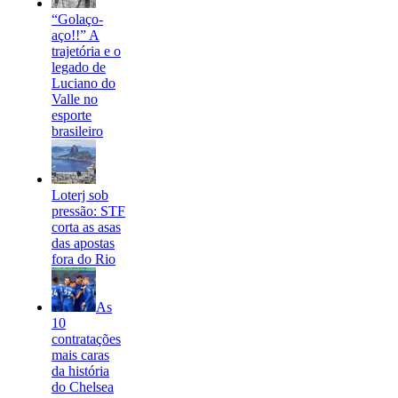
“Golaço-
aço!!” A
trajetória e o
legado de
Luciano do
Valle no
esporte
brasileiro
Loterj sob
pressão: STF
corta as asas
das apostas
fora do Rio
As
10
contratações
mais caras
da história
do Chelsea