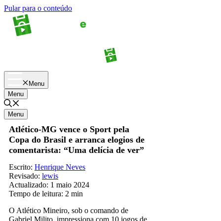
Pular para o conteúdo
Apostas
Palpites
Menu
Menu
Menu
Atlético-MG vence o Sport pela
Copa do Brasil e arranca elogios de
comentarista: “Uma delícia de ver”
Escrito:
Henrique Neves
Revisado:
lewis
Actualizado:
1 maio 2024
Tempo de leitura:
2 min
O Atlético Mineiro, sob o comando de
Gabriel Milito, impressiona com 10 jogos de