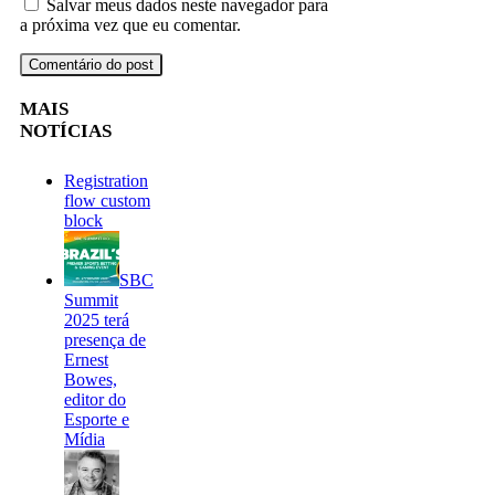
Salvar meus dados neste navegador para
a próxima vez que eu comentar.
MAIS
NOTÍCIAS
Registration
flow custom
block
SBC
Summit
2025 terá
presença de
Ernest
Bowes,
editor do
Esporte e
Mídia