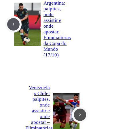
Argentina:
palpites,
onde
assistir e
onde
apostar –
Eliminatórias
da Copa do
Mundo
(17/10)
Venezuela
x Chile:
palpites,
onde
assistir e
onde
apostar –
Eliminatórias