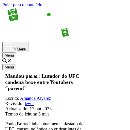
Pular para o conteúdo
Apostas
Palpites
Menu
Menu
Menu
Mandou parar: Lutador do UFC
condena boxe entre Youtubers
“parem!”
Escrito:
Amanda Alvarez
Revisado:
lewis
Actualizado:
17 out 2023
Tempo de leitura:
3 min
Paulo Borrachinha, atualmente afastado do
UFC, causou polêmica ao criticar lutas de