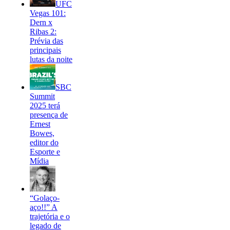
UFC
Vegas 101:
Dern x
Ribas 2:
Prévia das
principais
lutas da noite
SBC
Summit
2025 terá
presença de
Ernest
Bowes,
editor do
Esporte e
Mídia
“Golaço-
aço!!” A
trajetória e o
legado de