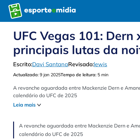
Pular
para
o
conteúdo
UFC Vegas 101: Dern x
principais lutas da noi
Escrito:
Davi Santana
Revisado:
lewis
Actualizado:
9 jan 2025
Tempo de leitura:
5 min
A revanche aguardada entre Mackenzie Dern e Amanda
calendário do UFC de 2025
Leia mais
A revanche aguardada entre Mackenzie Dern e Ama
calendário do UFC de 2025