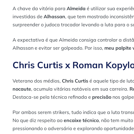
A chave da vitória para
Almeida
é utilizar sua experi
investidas de
Alhassan
, que tem mostrado inconsistê
surpreender o judoca trocador levando a luta para o s
A expectativa é que Almeida consiga controlar a dist
Alhassan e evitar ser golpeado. Por isso,
meu palpite v
Chris Curtis x Roman Kopyl
Veterano dos médios,
Chris Curtis
é aquele tipo de lut
nocaute
, acumula vitórias notáveis em sua carreira.
R
Destaca-se pela técnica refinada e
precisão
nos golpe
Por ambos serem strikers, tudo indica que a luta tra
No que diz respeito ao
encaixe técnico
, não tem muito
pressionando o adversário e explorando oportunidade