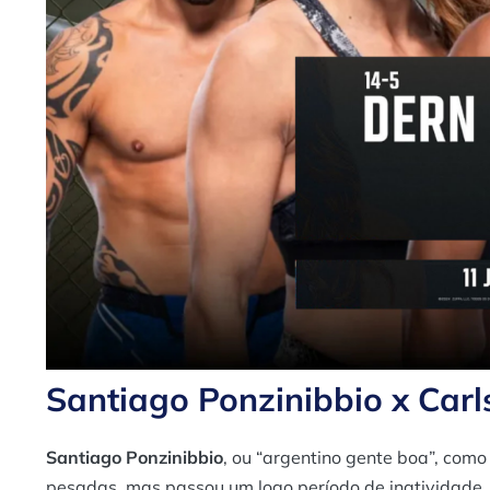
Santiago Ponzinibbio x Carl
Santiago Ponzinibbio
, ou “argentino gente boa”, como
pesadas, mas passou um logo período de inatividade, 