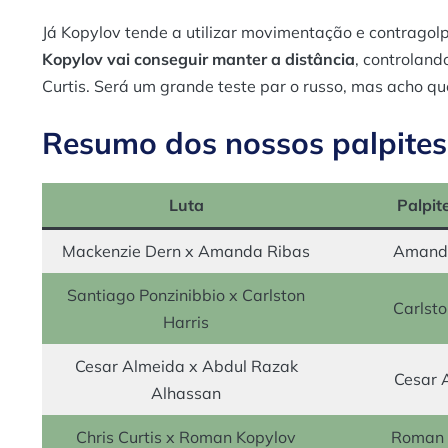
Já Kopylov tende a utilizar movimentação e contragolp
Kopylov vai conseguir manter a distância
, controland
Curtis. Será um grande teste par o russo, mas acho qu
Resumo dos nossos palpites
Luta
Palpit
Mackenzie Dern x Amanda Ribas
Amanda
Santiago Ponzinibbio x Carlston
Carlsto
Harris
Cesar Almeida x Abdul Razak
Cesar 
Alhassan
Chris Curtis x Roman Kopylov
Roman 