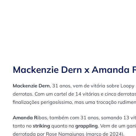
Mackenzie Dern x Amanda R
Mackenzie Dern
, 31 anos, vem de vitória sobre Loo
derrotas. Com um cartel de 14 vitórias e cinco derrot
finalizações perigosíssimo, mas uma trocação rudimen
Amanda R
ibas, também com 31 anos, somando 13 vitó
tanto no
striking
quanto no
grappling
. Vem de um ganh
derrotada por Rose Namajunas (março de 2024).