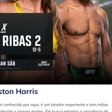
ston Harris
 é conhecido por aqui, é um lutador experiente e tem mãos
devido a graves lesões. Ele busca retomar a sequência de