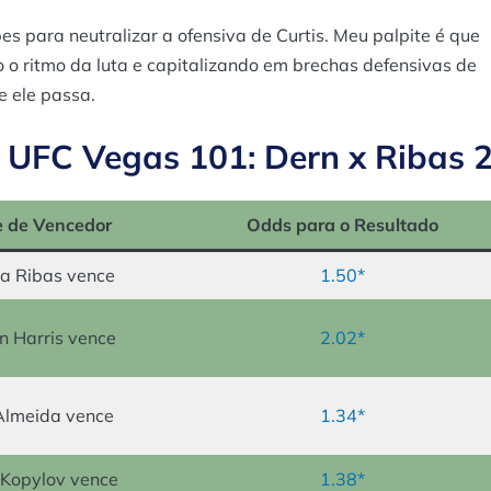
es para neutralizar a ofensiva de Curtis. Meu palpite é que
o o ritmo da luta e capitalizando em brechas defensivas de
e ele passa.
 UFC Vegas 101: Dern x Ribas 
e de Vencedor
Odds para o Resultado
 Ribas vence
1.50*
n Harris vence
2.02*
Almeida vence
1.34*
Kopylov vence
1.38*