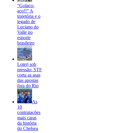
“Golaço-
aço!!” A
trajetória e o
legado de
Luciano do
Valle no
esporte
brasileiro
Loterj sob
pressão: STF
corta as asas
das apostas
fora do Rio
As
10
contratações
mais caras
da história
do Chelsea