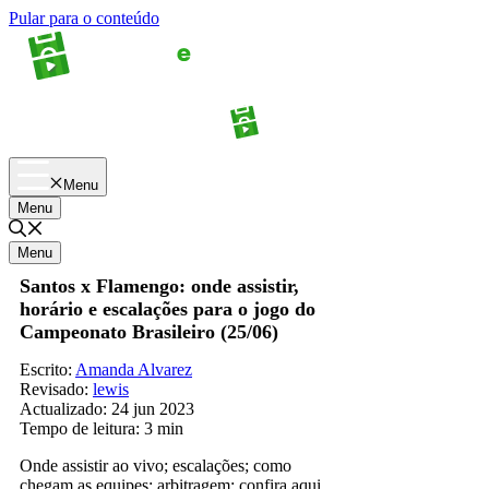
Pular para o conteúdo
Apostas
Palpites
Menu
Menu
Menu
Santos x Flamengo: onde assistir,
horário e escalações para o jogo do
Campeonato Brasileiro (25/06)
Escrito:
Amanda Alvarez
Revisado:
lewis
Actualizado:
24 jun 2023
Tempo de leitura:
3 min
Onde assistir ao vivo; escalações; como
chegam as equipes; arbitragem: confira aqui