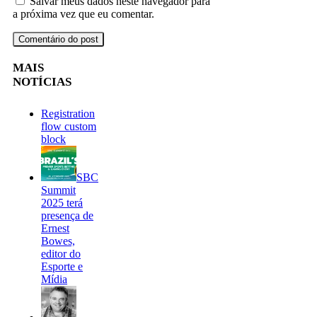
Salvar meus dados neste navegador para
a próxima vez que eu comentar.
MAIS
NOTÍCIAS
Registration
flow custom
block
SBC
Summit
2025 terá
presença de
Ernest
Bowes,
editor do
Esporte e
Mídia