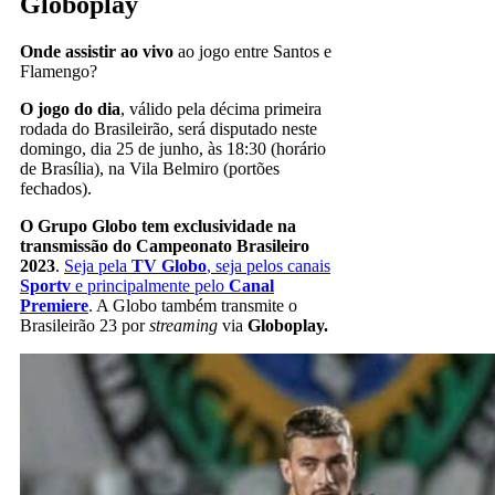
Globoplay
Onde assistir ao vivo
ao jogo entre Santos e
Flamengo?
O jogo do dia
, válido pela décima primeira
rodada do Brasileirão, será disputado neste
domingo, dia 25 de junho, às 18:30 (horário
de Brasília), na Vila Belmiro (portões
fechados).
O Grupo Globo tem exclusividade na
transmissão do Campeonato Brasileiro
2023
.
Seja pela
TV Globo
, seja pelos canais
Sportv
e principalmente pelo
Canal
Premiere
. A Globo também transmite o
Brasileirão 23 por
streaming
via
Globoplay.