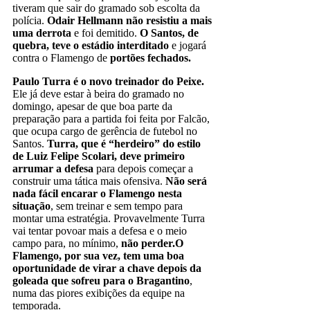
tiveram que sair do gramado sob escolta da
polícia.
Odair Hellmann não resistiu a mais
uma derrota
e foi demitido.
O Santos, de
quebra, teve o estádio interditado
e jogará
contra o Flamengo de
portões fechados.
Paulo Turra é o novo treinador do Peixe.
Ele já deve estar à beira do gramado no
domingo, apesar de que boa parte da
preparação para a partida foi feita por Falcão,
que ocupa cargo de gerência de futebol no
Santos.
Turra, que é “herdeiro” do estilo
de Luiz Felipe Scolari, deve primeiro
arrumar a defesa
para depois começar a
construir uma tática mais ofensiva.
Não será
nada fácil encarar o Flamengo nesta
situação
, sem treinar e sem tempo para
montar uma estratégia. Provavelmente Turra
vai tentar povoar mais a defesa e o meio
campo para, no mínimo,
não perder.O
Flamengo, por sua vez, tem uma boa
oportunidade de virar a chave depois da
goleada que sofreu para o Bragantino
,
numa das piores exibições da equipe na
temporada.