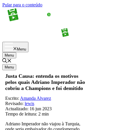
Pular para o conteúdo
Apostas
Palpites
Menu
Menu
Menu
Justa Causa: entenda os motivos
pelos quais Adriano Imperador não
cobriu a Champions e foi demitido
Escrito:
Amanda Alvarez
Revisado:
lewis
Actualizado:
16 jun 2023
Tempo de leitura:
2 min
Adriano Imperador não viajou à Turquia,
onde seria embaixador do conglomerado