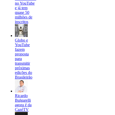
no YouTube
e já tem
quase 50
milhões de
inscritos
Globo e
YouTube
fazem
proposta
para
transmitir
próximas
edições do
Brasileirão
Ricardo
Bulgarelli
agora é da
CazéTV