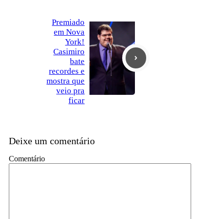
Premiado
em Nova
York!
Casimiro
bate
recordes e
mostra que
veio pra
ficar
Deixe um comentário
Comentário