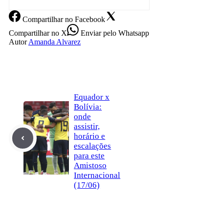
Compartilhar
no Facebook
Compartilhar
no X
Enviar
pelo Whatsapp
Autor
Amanda Alvarez
Equador x
Bolívia:
onde
assistir,
horário e
escalações
para este
Amistoso
Internacional
(17/06)