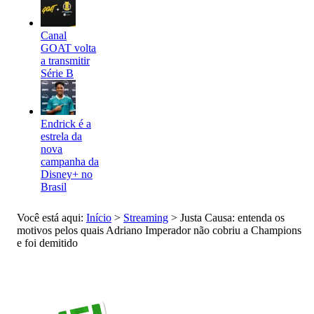
Canal
GOAT volta
a transmitir
Série B
Endrick é a
estrela da
nova
campanha da
Disney+ no
Brasil
Você está aqui:
Início
>
Streaming
>
Justa Causa: entenda os
motivos pelos quais Adriano Imperador não cobriu a Champions
e foi demitido