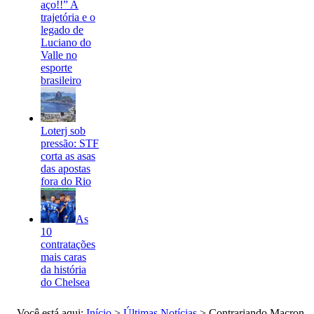
aço!!” A
trajetória e o
legado de
Luciano do
Valle no
esporte
brasileiro
Loterj sob
pressão: STF
corta as asas
das apostas
fora do Rio
As
10
contratações
mais caras
da história
do Chelsea
Você está aqui:
Início
>
Últimas Notícias
>
Contrariando Macron,