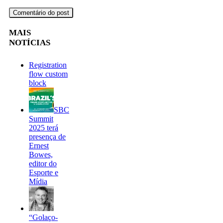
MAIS
NOTÍCIAS
Registration
flow custom
block
SBC
Summit
2025 terá
presença de
Ernest
Bowes,
editor do
Esporte e
Mídia
“Golaço-