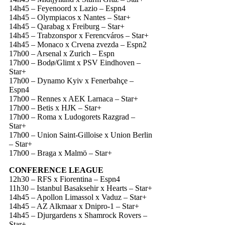
14h45 – Feyenoord x Lazio – Espn4
14h45 – Olympiacos x Nantes – Star+
14h45 – Qarabag x Freiburg – Star+
14h45 – Trabzonspor x Ferencváros – Star+
14h45 – Monaco x Crvena zvezda – Espn2
17h00 – Arsenal x Zurich – Espn
17h00 – Bodø/Glimt x PSV Eindhoven –
Star+
17h00 – Dynamo Kyiv x Fenerbahçe –
Espn4
17h00 – Rennes x AEK Larnaca – Star+
17h00 – Betis x HJK – Star+
17h00 – Roma x Ludogorets Razgrad –
Star+
17h00 – Union Saint-Gilloise x Union Berlin
– Star+
17h00 – Braga x Malmö – Star+
CONFERENCE LEAGUE
12h30 – RFS x Fiorentina – Espn4
11h30 – Istanbul Basaksehir x Hearts – Star+
14h45 – Apollon Limassol x Vaduz – Star+
14h45 – AZ Alkmaar x Dnipro-1 – Star+
14h45 – Djurgardens x Shamrock Rovers –
Star+