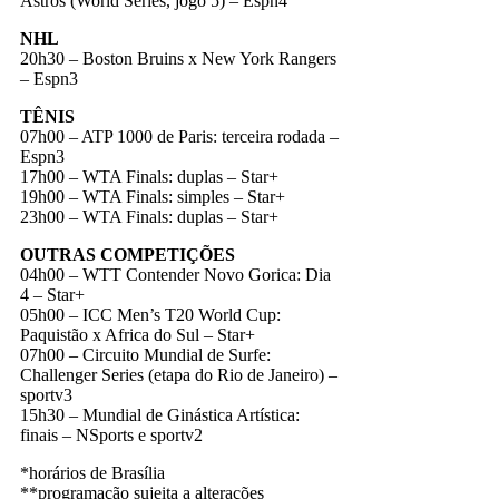
Astros (World Series, jogo 5) – Espn4
NHL
20h30 – Boston Bruins x New York Rangers
– Espn3
TÊNIS
07h00 – ATP 1000 de Paris: terceira rodada –
Espn3
17h00 – WTA Finals: duplas – Star+
19h00 – WTA Finals: simples – Star+
23h00 – WTA Finals: duplas – Star+
OUTRAS COMPETIÇÕES
04h00 – WTT Contender Novo Gorica: Dia
4 – Star+
05h00 – ICC Men’s T20 World Cup:
Paquistão x Africa do Sul – Star+
07h00 – Circuito Mundial de Surfe:
Challenger Series (etapa do Rio de Janeiro) –
sportv3
15h30 – Mundial de Ginástica Artística:
finais – NSports e sportv2
*horários de Brasília
**programação sujeita a alterações