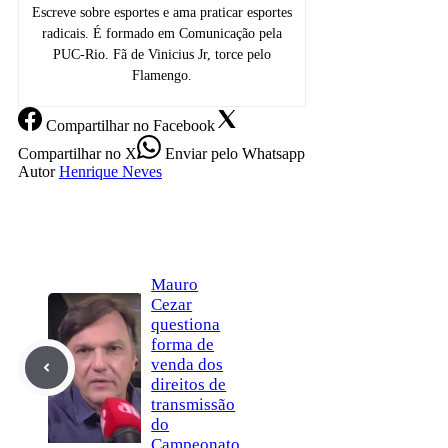
Escreve sobre esportes e ama praticar esportes
radicais. É formado em Comunicação pela
PUC-Rio. Fã de Vinicius Jr, torce pelo
Flamengo.
Compartilhar
no Facebook
Compartilhar
no X
Enviar
pelo Whatsapp
Autor
Henrique Neves
Mauro
Cezar
questiona
forma de
venda dos
direitos de
transmissão
do
Campeonato