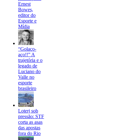
Ernest
Bowes,
editor do
Esporte e
Mídia
“Golaço-
aço!!” A
trajetória e o
legado de
Luciano do
Valle no
esporte
brasileiro
Loterj sob
pressão: STF
corta as asas
das apostas
fora do Rio